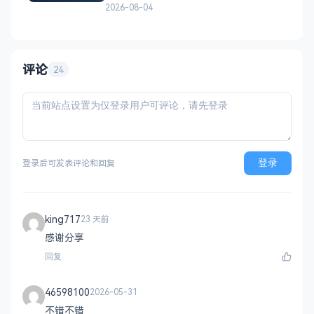
双版本可选：正常版挑战通关、无敌版轻松
2026-08-04
解压，自适应PC+H5，点开即玩无需下载。
双版本 正常版：标准难度，考验手速与策
略，循序渐进挑战通关 无敌版：无失败压
力，轻松快速合成升级，纯休
评论
24
登录
登录后可发表评论和回复
king717
23 天前
感谢分享
回复
46598100
2026-05-31
不错不错