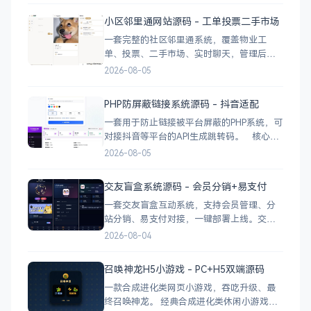
业广告 下载地址
小区邻里通网站源码 - 工单投票二手市场
一套完整的社区邻里通系统，覆盖物业工
单、投票、二手市场、实时聊天，管理后台
一应俱全。 前台功能 九宫格快捷菜单 +
2026-08-05
最新公告 报事工单：提交/查看/跟踪，支持4
张图片上传 公示公告：按类型分类，图文详
PHP防屏蔽链接系统源码 - 抖音适配
情 小区投票：发起/参与/查看结果 邻里社区
一套用于防止链接被平台屏蔽的PHP系统，可
对接抖音等平台的API生成跳转码。 核心功
能 多域名池智能切换，降低被拦截概率 对接
2026-08-05
抖音官方API，生成小程序码 完整API接口，
支持第三方系统集成 实时数据统计与多维度
交友盲盒系统源码 - 会员分销+易支付
分析报表 技术栈 后端：PHP
一套交友盲盒互动系统，支持会员管理、分
站分销、易支付对接，一键部署上线。交友
盲盒系统源码，支持会员系统、多商户分
2026-08-04
站、分销功能，接入易支付，基于
PHP+MySQL一键部署，适合社交互动平台搭
召唤神龙H5小游戏 - PC+H5双端源码
建。 核心功能 会员系统：自定义价格、会
一款合成进化类网页小游戏，吞吃升级、最
员等级 分销系统：代理商机制、佣金
终召唤神龙。 经典合成进化类休闲小游戏，