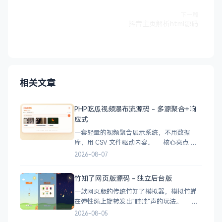
下一篇
抖音主页解析html源码
相关文章
PHP吃瓜视频瀑布流源码 - 多源聚合+响
应式
一套轻量的视频聚合展示系统，不用数据
库，用 CSV 文件驱动内容。 核心亮点
CSV 驱动：不用配数据库，编
2026-08-07
辑 videos.csv 就能加视频 多视频源：支持切
换多个播放源，自动过滤无效链接 瀑布流展
竹知了网页版源码 - 独立后台版
示：移动端 2 列 → 平板 3 列 → 桌面 4~5
一款网页版的传统竹知了模拟器，模拟竹蝉
在弹性绳上旋转发出"哇哇"声的玩法。 核
心功能 网页版运行，无需下载 独立后台管
2026-08-05
理，支持自定义配置 弹窗广告位，可接入商