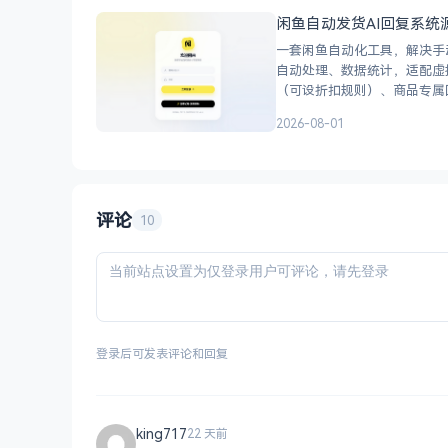
闲鱼自动发货AI回复系统
一套闲鱼自动化工具，解决手
自动处理、数据统计，适配虚拟商品和卡
2026-08-01
评论
10
登录后可发表评论和回复
king717
22 天前