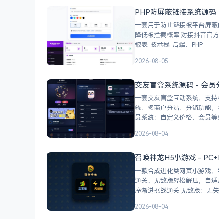
PHP防屏蔽链接系统源码 
一套用于防止链接被平台屏蔽的PHP
降低被拦截概率 对接抖音官方API，生成小程序码 完整API接口，支持第三方系统集成 实时数据统计与多维度分析
报表 技术栈 后端：PHP
2026-08-05
交友盲盒系统源码 - 会员
一套交友盲盒互动系统，支持
统、多商户分站、分销功能，接
2026-08-04
召唤神龙H5小游戏 - PC
一款合成进化类网页小游戏，
通关、无敌版轻松解压，自适应PC+H5，点
序渐进挑战通关 
2026-08-04