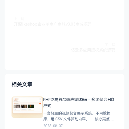
上一篇
开源likeshop企业单商户商城v3.03商城源码
下一篇
亿云多应用授权系统源码
相关文章
PHP吃瓜视频瀑布流源码 - 多源聚合+响
应式
一套轻量的视频聚合展示系统，不用数据
库，用 CSV 文件驱动内容。 核心亮点
CSV 驱动：不用配数据库，编
2026-08-07