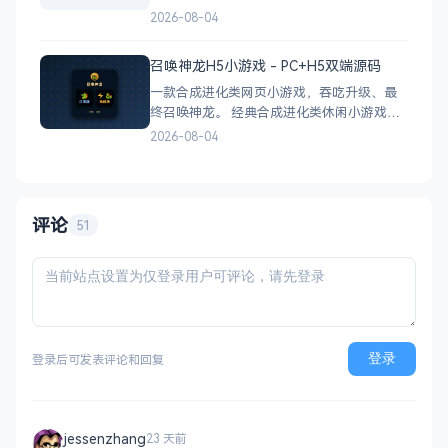
盲盒系统源码，支持会员系统、多商户分
2026-08-04
站、分销功能，接入易支付，基于
PHP+MySQL一键部署，适合社交互动平台搭
召唤神龙H5小游戏 - PC+H5双端源码
建。 核心功能 会员系统：自定义价格、会
一款合成进化类网页小游戏，吞吃升级、最
员等级 分销系统：代理商机制、佣金
终召唤神龙。 经典合成进化类休闲小游戏，
双版本可选：正常版挑战通关、无敌版轻松
2026-08-04
解压，自适应PC+H5，点开即玩无需下载。
双版本 正常版：标准难度，考验手速与策
略，循序渐进挑战通关 无敌版：无失败压
力，轻松快速合成升级，纯休
评论
51
登录
登录后可发表评论和回复
jessenzhang
23 天前