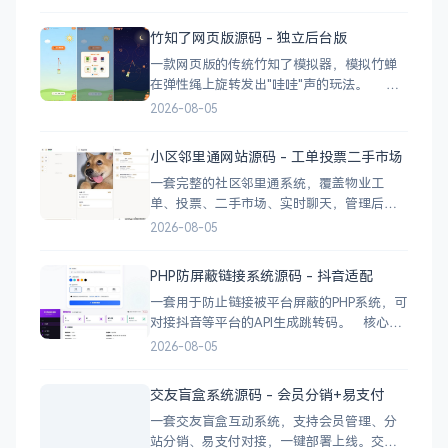
辑 videos.csv 就能加视频 多视频源：支持切
换多个播放源，自动过滤无效链接 瀑布流展
竹知了网页版源码 - 独立后台版
示：移动端 2 列 → 平板 3 列 → 桌面 4~5
一款网页版的传统竹知了模拟器，模拟竹蝉
在弹性绳上旋转发出"哇哇"声的玩法。 核
心功能 网页版运行，无需下载 独立后台管
2026-08-05
理，支持自定义配置 弹窗广告位，可接入商
业广告 下载地址
小区邻里通网站源码 - 工单投票二手市场
一套完整的社区邻里通系统，覆盖物业工
单、投票、二手市场、实时聊天，管理后台
一应俱全。 前台功能 九宫格快捷菜单 +
2026-08-05
最新公告 报事工单：提交/查看/跟踪，支持4
张图片上传 公示公告：按类型分类，图文详
PHP防屏蔽链接系统源码 - 抖音适配
情 小区投票：发起/参与/查看结果 邻里社区
一套用于防止链接被平台屏蔽的PHP系统，可
对接抖音等平台的API生成跳转码。 核心功
能 多域名池智能切换，降低被拦截概率 对接
2026-08-05
抖音官方API，生成小程序码 完整API接口，
支持第三方系统集成 实时数据统计与多维度
交友盲盒系统源码 - 会员分销+易支付
分析报表 技术栈 后端：PHP
一套交友盲盒互动系统，支持会员管理、分
站分销、易支付对接，一键部署上线。交友