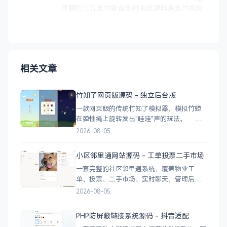
开源的三方支付聚合支付系统源码易支付系统
相关文章
竹知了网页版源码 - 独立后台版
一款网页版的传统竹知了模拟器，模拟竹蝉
在弹性绳上旋转发出"哇哇"声的玩法。 核
心功能 网页版运行，无需下载 独立后台管
2026-08-05
理，支持自定义配置 弹窗广告位，可接入商
业广告 下载地址
小区邻里通网站源码 - 工单投票二手市场
一套完整的社区邻里通系统，覆盖物业工
单、投票、二手市场、实时聊天，管理后台
一应俱全。 前台功能 九宫格快捷菜单 +
2026-08-05
最新公告 报事工单：提交/查看/跟踪，支持4
张图片上传 公示公告：按类型分类，图文详
PHP防屏蔽链接系统源码 - 抖音适配
情 小区投票：发起/参与/查看结果 邻里社区