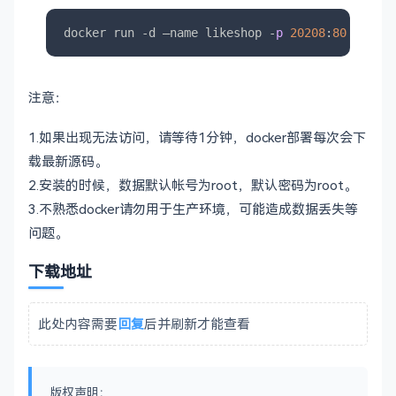
docker run -d –name likeshop -
p
20208
:
80
 -e MYS
注意：
1.如果出现无法访问，请等待1分钟，docker部署每次会下
载最新源码。
2.安装的时候，数据默认帐号为root，默认密码为root。
3.不熟悉docker请勿用于生产环境，可能造成数据丢失等
问题。
下载地址
此处内容需要
回复
后并刷新才能查看
版权声明：