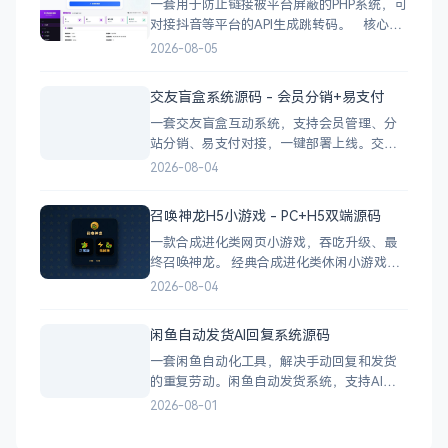
一套用于防止链接被平台屏蔽的PHP系统，可
对接抖音等平台的API生成跳转码。 核心功
能 多域名池智能切换，降低被拦截概率 对接
2026-08-05
抖音官方API，生成小程序码 完整API接口，
支持第三方系统集成 实时数据统计与多维度
交友盲盒系统源码 - 会员分销+易支付
分析报表 技术栈 后端：PHP
一套交友盲盒互动系统，支持会员管理、分
站分销、易支付对接，一键部署上线。交友
盲盒系统源码，支持会员系统、多商户分
2026-08-04
站、分销功能，接入易支付，基于
PHP+MySQL一键部署，适合社交互动平台搭
召唤神龙H5小游戏 - PC+H5双端源码
建。 核心功能 会员系统：自定义价格、会
一款合成进化类网页小游戏，吞吃升级、最
员等级 分销系统：代理商机制、佣金
终召唤神龙。 经典合成进化类休闲小游戏，
双版本可选：正常版挑战通关、无敌版轻松
2026-08-04
解压，自适应PC+H5，点开即玩无需下载。
双版本 正常版：标准难度，考验手速与策
闲鱼自动发货AI回复系统源码
略，循序渐进挑战通关 无敌版：无失败压
一套闲鱼自动化工具，解决手动回复和发货
力，轻松快速合成升级，纯休
的重复劳动。闲鱼自动发货系统，支持AI智
能回复、多账号管理、订单自动处理、数据
2026-08-01
统计，适配虚拟商品和卡券销售，附部署教
程。 核心功能 智能回复：关键词匹配、