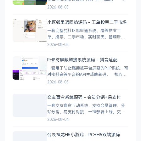
心功能 网页版运行，无需下载 独立后台管
2026-08-05
理，支持自定义配置 弹窗广告位，可接入商
业广告 下载地址
小区邻里通网站源码 - 工单投票二手市场
一套完整的社区邻里通系统，覆盖物业工
单、投票、二手市场、实时聊天，管理后台
一应俱全。 前台功能 九宫格快捷菜单 +
2026-08-05
最新公告 报事工单：提交/查看/跟踪，支持4
张图片上传 公示公告：按类型分类，图文详
PHP防屏蔽链接系统源码 - 抖音适配
情 小区投票：发起/参与/查看结果 邻里社区
一套用于防止链接被平台屏蔽的PHP系统，可
对接抖音等平台的API生成跳转码。 核心功
能 多域名池智能切换，降低被拦截概率 对接
2026-08-05
抖音官方API，生成小程序码 完整API接口，
支持第三方系统集成 实时数据统计与多维度
交友盲盒系统源码 - 会员分销+易支付
分析报表 技术栈 后端：PHP
一套交友盲盒互动系统，支持会员管理、分
站分销、易支付对接，一键部署上线。交友
盲盒系统源码，支持会员系统、多商户分
2026-08-04
站、分销功能，接入易支付，基于
PHP+MySQL一键部署，适合社交互动平台搭
召唤神龙H5小游戏 - PC+H5双端源码
建。 核心功能 会员系统：自定义价格、会