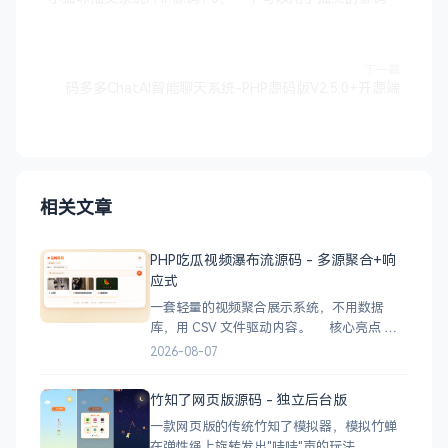
下一篇
码多多ChatAI智能聊天系统-PHP源码版V2.5.0+开源端
相关文章
PHP吃瓜视频瀑布流源码 - 多源聚合+响
应式
一套轻量的视频聚合展示系统，不用数据
库，用 CSV 文件驱动内容。 核心亮点
CSV 驱动：不用配数据库，编
2026-08-07
辑 videos.csv 就能加视频 多视频源：支持切
换多个播放源，自动过滤无效链接 瀑布流展
竹知了网页版源码 - 独立后台版
示：移动端 2 列 → 平板 3 列 → 桌面 4~5
一款网页版的传统竹知了模拟器，模拟竹蝉
在弹性绳上旋转发出"哇哇"声的玩法。 核