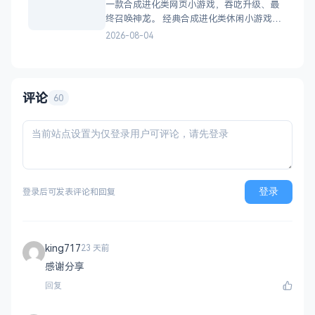
一款合成进化类网页小游戏，吞吃升级、最
员等级 分销系统：代理商机制、佣金
终召唤神龙。 经典合成进化类休闲小游戏，
双版本可选：正常版挑战通关、无敌版轻松
2026-08-04
解压，自适应PC+H5，点开即玩无需下载。
双版本 正常版：标准难度，考验手速与策
略，循序渐进挑战通关 无敌版：无失败压
力，轻松快速合成升级，纯休
评论
60
登录
登录后可发表评论和回复
king717
23 天前
感谢分享
回复