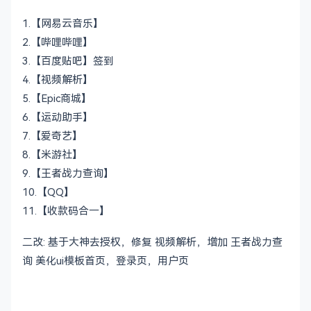
1.【网易云音乐】
2.【哔哩哔哩】
3.【百度贴吧】签到
4.【视频解析】
5.【Epic商城】
6.【运动助手】
7.【爱奇艺】
8.【米游社】
9.【王者战力查询】
10.【QQ】
11.【收款码合一】
二改: 基于大神去授权，修复 视频解析，增加 王者战力查
询 美化ui模板首页，登录页，用户页