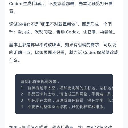
Codex 生成代码后，不要急着部署，先本地预览打开看
看。
调试的核心不是“哪里不对就重新做”，而是形成一个闭
环：看页面、发现问题、告诉 Codex、让它修、再验证。
基本上都是哪里不对改哪里，如果有明确的需求，可以说
的明确一点，比如页面不好看，就告诉 Codex 你希望改成
什么。
请优化首页视觉效果：

1. 首屏看起来太空，增加更明确的主标题、副标题和行动按
2. 作品区卡片太散，请改成三列网格，手机端一列。

3. 配色现在太暗，请改成白色背景、深色文字、蓝绿色点缀。
4. 不要改动整体页面结构，只优化样式和排版。
如果不知道怎么描述，就直接截图，然后告诉它怎么改。