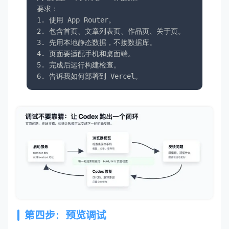
要求：

1. 使用 App Router。

2. 包含首页、文章列表页、作品页、关于页。

3. 先用本地静态数据，不接数据库。

4. 页面要适配手机和桌面端。

5. 完成后运行构建检查。

6. 告诉我如何部署到 Vercel。
第四步：预览调试