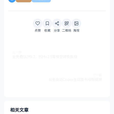
点赞
收藏
分享
二维码
海报
上一篇
全免费GLM5.2、MiMo2.5等模型喂饭教程
下一篇
AI全自动Codex生成图书号短视频
相关文章