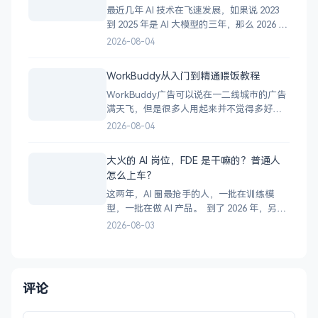
最近几年 AI 技术在飞速发展，如果说 2023
到 2025 年是 AI 大模型的三年，那么 2026 年
毫无疑问是 AI 智能体的一年。 许多人在学习
2026-08-04
使用 AI 智能体的时候，难免会陷入迷茫，近
期小灰被问到最多的一个问题是：”Codex 与
WorkBuddy从入门到精通喂饭教程
WorkBuddy，我到底该选哪一个？” 一、
WorkBuddy广告可以说在一二线城市的广告
满天飞，但是很多人用起来并不觉得多好
用，甚至WorkBuddy使用量不到百分之五，
2026-08-04
说到底还是没有深度使用WorkBuddy。 今
天就用一篇文章加3个月的使用来讲透彻
大火的 AI 岗位，FDE 是干嘛的？普通人
WorkBuddy到底能干什么？怎么用好
怎么上车？
WorkBuddy。 第1章 WorkBu
这两年，AI 圈最抢手的人，一批在训练模
型，一批在做 AI 产品。 到了 2026 年，另一
个岗位突然冲了出来：FDE。 它的全称是
2026-08-03
Forward Deployed Engineer，中文叫“前向
部署工程师”。说实话，听完这个名字，还是
不知道它到底干嘛。 先看几个数字： 1、Lin
评论