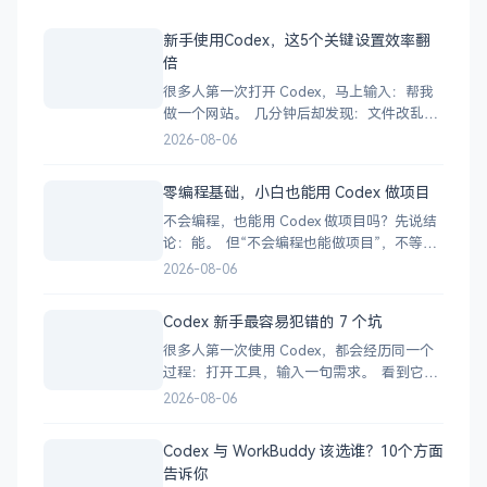
新手使用Codex，这5个关键设置效率翻
倍
很多人第一次打开 Codex，马上输入：帮我
做一个网站。 几分钟后却发现：文件改乱
了、依赖装错了、运行不了，甚至不知道
2026-08-06
Codex 到底做了什么。 问题不一定出在模
型。 更可能是因为你还没告诉 Codex：在哪
零编程基础，小白也能用 Codex 做项目
里工作、可以做什么、不能做什么，以及怎
不会编程，也能用 Codex 做项目吗？先说结
样才算完成。 所以，在正式干
论：能。 但“不会编程也能做项目”，不等
于：输入一句话，Codex 就会自动生成一个
2026-08-06
完美产品。 更准确地说：你不必亲自写每一
行代码，但仍然要负责需求、判断、测试和
Codex 新手最容易犯错的 7 个坑
验收。 过去，想做一个网站或小工具，往往
很多人第一次使用 Codex，都会经历同一个
要先学很久编程。 现在，你可
过程：打开工具，输入一句需求。 看到它开
始疯狂修改文件，感觉自己马上就要做出一
2026-08-06
个产品。 半小时后却发现：项目跑不起来、
功能没有完成、代码被改乱，自己还不知道
Codex 与 WorkBuddy 该选谁？10个方面
问题出在哪里。 这不一定是 Codex 不够强，
告诉你
很多时候，是你的使用方式有问题。