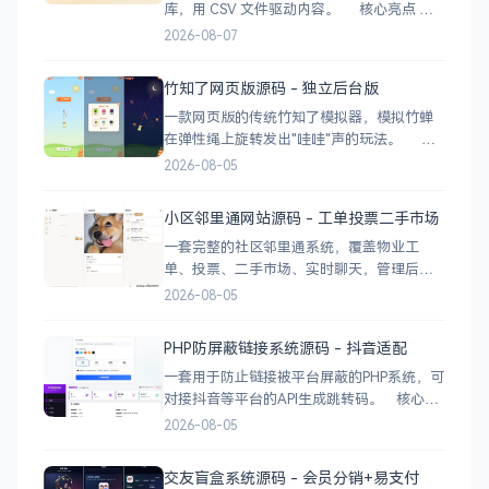
库，用 CSV 文件驱动内容。 核心亮点
CSV 驱动：不用配数据库，编
2026-08-07
辑 videos.csv 就能加视频 多视频源：支持切
换多个播放源，自动过滤无效链接 瀑布流展
竹知了网页版源码 - 独立后台版
示：移动端 2 列 → 平板 3 列 → 桌面 4~5
一款网页版的传统竹知了模拟器，模拟竹蝉
在弹性绳上旋转发出"哇哇"声的玩法。 核
心功能 网页版运行，无需下载 独立后台管
2026-08-05
理，支持自定义配置 弹窗广告位，可接入商
业广告 下载地址
小区邻里通网站源码 - 工单投票二手市场
一套完整的社区邻里通系统，覆盖物业工
单、投票、二手市场、实时聊天，管理后台
一应俱全。 前台功能 九宫格快捷菜单 +
2026-08-05
最新公告 报事工单：提交/查看/跟踪，支持4
张图片上传 公示公告：按类型分类，图文详
PHP防屏蔽链接系统源码 - 抖音适配
情 小区投票：发起/参与/查看结果 邻里社区
一套用于防止链接被平台屏蔽的PHP系统，可
对接抖音等平台的API生成跳转码。 核心功
能 多域名池智能切换，降低被拦截概率 对接
2026-08-05
抖音官方API，生成小程序码 完整API接口，
支持第三方系统集成 实时数据统计与多维度
交友盲盒系统源码 - 会员分销+易支付
分析报表 技术栈 后端：PHP