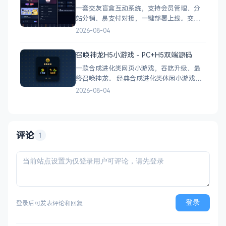
一套交友盲盒互动系统，支持会员管理、分
站分销、易支付对接，一键部署上线。交友
盲盒系统源码，支持会员系统、多商户分
2026-08-04
站、分销功能，接入易支付，基于
PHP+MySQL一键部署，适合社交互动平台搭
召唤神龙H5小游戏 - PC+H5双端源码
建。 核心功能 会员系统：自定义价格、会
一款合成进化类网页小游戏，吞吃升级、最
员等级 分销系统：代理商机制、佣金
终召唤神龙。 经典合成进化类休闲小游戏，
双版本可选：正常版挑战通关、无敌版轻松
2026-08-04
解压，自适应PC+H5，点开即玩无需下载。
双版本 正常版：标准难度，考验手速与策
略，循序渐进挑战通关 无敌版：无失败压
力，轻松快速合成升级，纯休
评论
1
登录
登录后可发表评论和回复