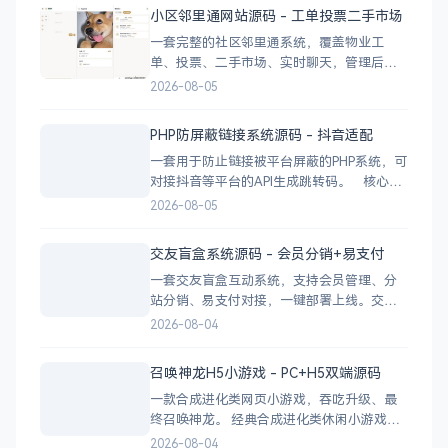
业广告 下载地址
小区邻里通网站源码 - 工单投票二手市场
一套完整的社区邻里通系统，覆盖物业工
单、投票、二手市场、实时聊天，管理后台
一应俱全。 前台功能 九宫格快捷菜单 +
2026-08-05
最新公告 报事工单：提交/查看/跟踪，支持4
张图片上传 公示公告：按类型分类，图文详
PHP防屏蔽链接系统源码 - 抖音适配
情 小区投票：发起/参与/查看结果 邻里社区
一套用于防止链接被平台屏蔽的PHP系统，可
对接抖音等平台的API生成跳转码。 核心功
能 多域名池智能切换，降低被拦截概率 对接
2026-08-05
抖音官方API，生成小程序码 完整API接口，
支持第三方系统集成 实时数据统计与多维度
交友盲盒系统源码 - 会员分销+易支付
分析报表 技术栈 后端：PHP
一套交友盲盒互动系统，支持会员管理、分
站分销、易支付对接，一键部署上线。交友
盲盒系统源码，支持会员系统、多商户分
2026-08-04
站、分销功能，接入易支付，基于
PHP+MySQL一键部署，适合社交互动平台搭
召唤神龙H5小游戏 - PC+H5双端源码
建。 核心功能 会员系统：自定义价格、会
一款合成进化类网页小游戏，吞吃升级、最
员等级 分销系统：代理商机制、佣金
终召唤神龙。 经典合成进化类休闲小游戏，
双版本可选：正常版挑战通关、无敌版轻松
2026-08-04