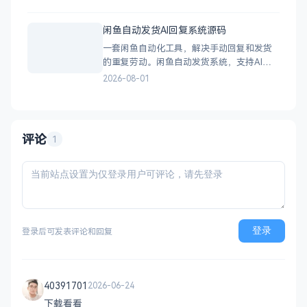
解压，自适应PC+H5，点开即玩无需下载。
双版本 正常版：标准难度，考验手速与策
闲鱼自动发货AI回复系统源码
略，循序渐进挑战通关 无敌版：无失败压
一套闲鱼自动化工具，解决手动回复和发货
力，轻松快速合成升级，纯休
的重复劳动。闲鱼自动发货系统，支持AI智
能回复、多账号管理、订单自动处理、数据
2026-08-01
统计，适配虚拟商品和卡券销售，附部署教
程。 核心功能 智能回复：关键词匹配、
AI议价（可设折扣规则）、商品专属回复 自
动发货：多规格支持、
评论
1
登录
登录后可发表评论和回复
40391701
2026-06-24
下载看看