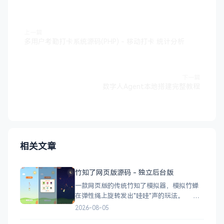
上一篇
多用户考勤打卡系统源码(PHP) - 移动打卡 统计分析
下一篇
数字人Agent本地搭建完整教程
相关文章
竹知了网页版源码 - 独立后台版
一款网页版的传统竹知了模拟器，模拟竹蝉
在弹性绳上旋转发出"哇哇"声的玩法。 核
心功能 网页版运行，无需下载 独立后台管
2026-08-05
理，支持自定义配置 弹窗广告位，可接入商