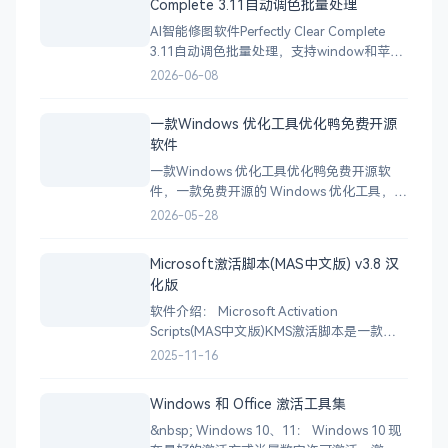
Complete 3.11自动调色批量处理
AI智能修图软件Perfectly Clear Complete
3.11自动调色批量处理，支持window和苹果
系统。 下载地址
2026-06-08
一款Windows 优化工具优化鸭免费开源
软件
一款Windows 优化工具优化鸭免费开源软
件，一款免费开源的 Windows 优化工具，主
打性能提升、隐私保护与简洁易用。 目前支
2026-05-28
持英语、越南语、繁体中文、简体中文等
Windows 自带了不少你可能用不到的东西：
Microsoft激活脚本(MAS中文版) v3.8 汉
后台服务、遥测数据、预装应用、开机启动
化版
程序以及计划任务，这些都在悄悄消耗
软件介绍： Microsoft Activation
Scripts(MAS中文版)KMS激活脚本是一款多
合一微软激活脚本,支持激活所有
2025-11-16
Windows,Office产品.整合激活方式包
括:HWID永久激活,TSforge永久激活,Ohook
Windows 和 Office 激活工具集
激活,KMS38激活至2038年,在线或本地KMS
&nbsp; Windows 10、11： Windows 10 现
激活18