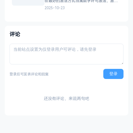
在最好的激活方式当属数字许可激活，激活
后登录自己得账号，以后重装系统都能自动
2025-10-23
激活，且无期限限制。 HWIDGen： 该软件
国外大神s1ave77编写，该版本由远景论坛网
友汉化。 &nbsp; DigitalL
评论
登录
登录后可发表评论和回复
还没有评论，来说两句吧