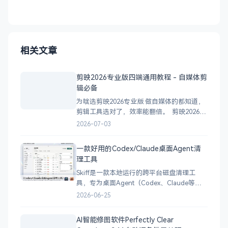
相关文章
剪映2026专业版四端通用教程 - 自媒体剪
辑必备
为啥选剪映2026专业版 做自媒体的都知道，
剪辑工具选对了，效率能翻倍。 剪映2026专
业版这次更新，真的是冲着自媒体人痛点来
2026-07-03
的： 四端通用，一套账号全平台同步： 安
卓手机端 iPhone/iPad端 Windows电脑端
一款好用的Codex/Claude桌面Agent清
Mac电脑端 素材、草稿、特
理工具
Skiff是一款本地运行的跨平台磁盘清理工
具，专为桌面Agent（Codex、Claude等）
会话数据清理场景设计，拒绝盲目清理，操
2026-06-25
作全程可控。 支持平台： Windows /
macOS / Linux 全平台支持 核心功能： 扫描
AI智能修图软件Perfectly Clear
Agent缓存、会话数据、大文件、重