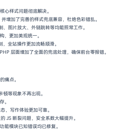
，该核心样式问题彻底解决。
生效，并增加了完善的样式兜底兼容，杜绝色彩错乱。
复制、图片放大、外链跳转等均能照常工作。
重构，更加美观统一。
er 控制，全站操作更加流畅顺滑。
 PHP 层面增加了全面的兜底处理，确保前台零报错。
的痛点。
传卡顿等现象不再出现。
保存。
文章状态，写作体验更加可靠。
致的 JS 断裂问题，安全系数大幅提升。
部功能模块已知错误均已修复。