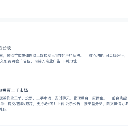
后台版
拟竹蝉在弹性绳上旋转发出"哇哇"声的玩法。 核心功能 网页版运行，无需
下载 独立后台管理，支持自定义配置 弹窗广告位，可接入商业广告 下载地址
工单投票二手市场
覆盖物业工单、投票、二手市场、实时聊天，管理后台一应俱全。 前台功能 九
看结果 邻里社区