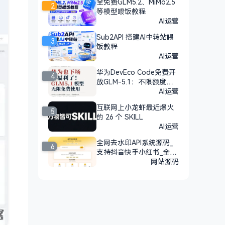
全免费GLM5.2、MiMo2.5
2
等模型喂饭教程
AI运营
Sub2API 搭建AI中转站喂
3
饭教程
AI运营
华为DevEco Code免费开
4
放GLM-5.1：不限额度，n
pm安装即用
AI运营
互联网上小龙虾最近爆火
5
的 26 个 SKILL
AI运营
全网去水印API系统源码_
6
支持抖音快手小红书_全开
源
网站源码