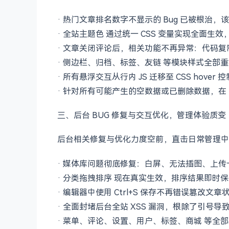
· 热门文章排名数字不显示的 Bug 已被根治
· 全站主题色 通过统一 CSS 变量实现全面
· 文章关闭评论后，相关功能不再异常：代码
· 侧边栏、归档、标签、友链 等模块样式全部
· 所有悬浮交互从行内 JS 迁移至 CSS hov
· 针对所有可能产生的空数据或已删除数据，在
三、后台 BUG 修复与交互优化，管理体验质变
后台相关修复与优化力度空前，直击日常管理中
· 媒体库问题彻底修复：白屏、无法插图、上
· 分类拖拽排序 现在真实生效，排序结果即时
· 编辑器中使用 Ctrl+S 保存不再错误篡改
· 全面封堵后台全站 XSS 漏洞，根除了引号导
· 菜单、评论、设置、用户、标签、商城 等全