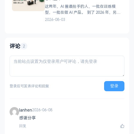
WorkBuddy。 第1章 WorkBu
这两年，AI 圈最抢手的人，一批在训练模
型，一批在做 AI 产品。 到了 2026 年，另一
个岗位突然冲了出来：FDE。 它的全称是
2026-08-03
Forward Deployed Engineer，中文叫“前向
部署工程师”。说实话，听完这个名字，还是
不知道它到底干嘛。 先看几个数字： 1、Lin
评论
2
登录
登录后可发表评论和回复
lanhen
2026-06-08
感谢分享
回复