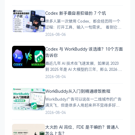
完美产品。 更准确地说：你不必亲自写每一
行代码，但仍然要负责需求、判断、测试和
Codex 新手最容易犯错的 7 个坑
验收。 过去，想做一个网站或小工具，往往
很多人第一次使用 Codex，都会经历同一个
要先学很久编程。 现在，你可
过程：打开工具，输入一句需求。 看到它开
始疯狂修改文件，感觉自己马上就要做出一
2026-08-06
个产品。 半小时后却发现：项目跑不起来、
功能没有完成、代码被改乱，自己还不知道
Codex 与 WorkBuddy 该选谁？10个方面
问题出在哪里。 这不一定是 Codex 不够强，
告诉你
很多时候，是你的使用方式有问题。
最近几年 AI 技术在飞速发展，如果说 2023
到 2025 年是 AI 大模型的三年，那么 2026 年
毫无疑问是 AI 智能体的一年。 许多人在学习
2026-08-04
使用 AI 智能体的时候，难免会陷入迷茫，近
期小灰被问到最多的一个问题是：”Codex 与
WorkBuddy从入门到精通喂饭教程
WorkBuddy，我到底该选哪一个？” 一、
WorkBuddy广告可以说在一二线城市的广告
满天飞，但是很多人用起来并不觉得多好
用，甚至WorkBuddy使用量不到百分之五，
2026-08-04
说到底还是没有深度使用WorkBuddy。 今
天就用一篇文章加3个月的使用来讲透彻
大火的 AI 岗位，FDE 是干嘛的？普通人
WorkBuddy到底能干什么？怎么用好
怎么上车？