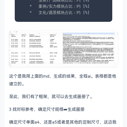
    *   业务/产品模块占比：约 [%]

    *   案例/实力模块占比：约 [%]

    *   文化/愿景模块占比：约 [%]

---

## 二、 架构规划与页码落位 (Flatplan)

> 💡 *通用法则：采用“总-分-案-底”漏斗型叙事结构，总页
*   **P1-P4：前导区 (定基调)**

    *   [封面、封二留白、卷首语/品牌口号、目录]

*   **P[X]-P[Y]：走进企业 (建信任)**

这个是我用上面的md，生成的结果，全程ai。表格都是他
    *   [公司简介、高管团队、资质荣誉、发展历程]

建立的。
*   **P[X]-P[Y]：核心业务/产品线 (秀肌肉) —— *本册
    *   [业务板块A]

至此，我们有了框架，就可以去生成画册了。
    *   [业务板块B]

    *   [核心技术/差异化优势]

3.找对标参考，确定尺寸规格➡️生成画册
*   **P[X]-P[Y]：经典案例/服务网络 (呈结果)**

    *   [标杆案例拆解：痛点 ➔ 方案 ➔ 成果]

确定尺寸单面a4，还是a5或者是其他的定制尺寸，这边我
    *   [全球/全国布局网点]
