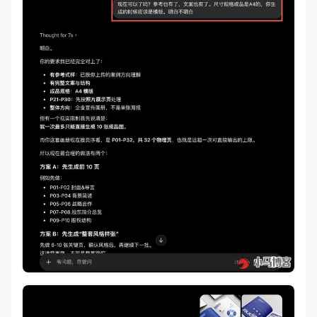
> 💡 *执行原则：此表为下发给设计团队的最终执行脚本。
| 物理页序 | 视觉框架/模块指示 | 对应文案内容与图片落位要求 
| :--- | :--- | :--- |

| **P1-P2** | **封面 / 封二**
<
br
>
*(留白/大视觉)*
| **P3-P4** | **卷首 / 目录**
<
br
>
*(排版秩序感)* 
| **P5-P6** | **公司简介**
<
br
>
*(图文对冲版式)* |
| **P[X]-P[X]** | **[具体业务模块]**
<
br
>
*(Icon
| **P[X]-P[X]** | **[经典案例]**
<
br
>
*(对比冲击感)*
| **P[末尾]** | **封底** | **文案：** [公司地
---

*文档更新日期：YYYY-MM-DD*