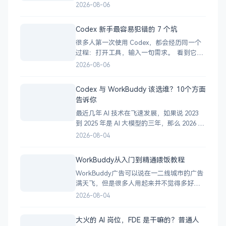
于：输入一句话，Codex 就会自动生成一个
2026-08-06
完美产品。 更准确地说：你不必亲自写每一
行代码，但仍然要负责需求、判断、测试和
Codex 新手最容易犯错的 7 个坑
验收。 过去，想做一个网站或小工具，往往
很多人第一次使用 Codex，都会经历同一个
要先学很久编程。 现在，你可
过程：打开工具，输入一句需求。 看到它开
始疯狂修改文件，感觉自己马上就要做出一
2026-08-06
个产品。 半小时后却发现：项目跑不起来、
功能没有完成、代码被改乱，自己还不知道
Codex 与 WorkBuddy 该选谁？10个方面
问题出在哪里。 这不一定是 Codex 不够强，
告诉你
很多时候，是你的使用方式有问题。
最近几年 AI 技术在飞速发展，如果说 2023
到 2025 年是 AI 大模型的三年，那么 2026 年
毫无疑问是 AI 智能体的一年。 许多人在学习
2026-08-04
使用 AI 智能体的时候，难免会陷入迷茫，近
期小灰被问到最多的一个问题是：”Codex 与
WorkBuddy从入门到精通喂饭教程
WorkBuddy，我到底该选哪一个？” 一、
WorkBuddy广告可以说在一二线城市的广告
满天飞，但是很多人用起来并不觉得多好
用，甚至WorkBuddy使用量不到百分之五，
2026-08-04
说到底还是没有深度使用WorkBuddy。 今
天就用一篇文章加3个月的使用来讲透彻
大火的 AI 岗位，FDE 是干嘛的？普通人
WorkBuddy到底能干什么？怎么用好