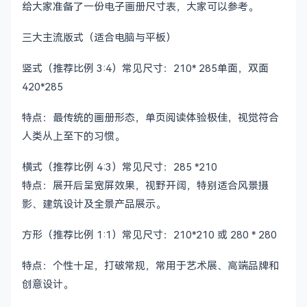
给大家准备了一份电子画册尺寸表，大家可以参考。
*   **P[X]-P[Y]：企业文化/未来展望 (拔高度)**

    *   [社会责任、党建、核心价值观]

三大主流版式（适合电脑与平板）
*   **P[最后两页]：结尾区 (促转化)**

    *   [封三愿景、封底联系方式与留资通道]

竖式（推荐比例 3:4）常见尺寸：210* 285单面，双面
420*285
---

## 三、 视觉风格定义与排版规范 (Visual Style)

特点：最传统的画册形态，单页阅读体验极佳，视觉符合
人类从上至下的习惯。
**1. 设计语言设定**

*   **核心关键词：** [例如：稳健、极简、科技感、人文温
横式（推荐比例 4:3）常见尺寸：285 *210
*   **网格系统 (Grid System)：** [例如：严格的 6 
特点：展开后呈宽屏效果，视野开阔，特别适合风景摄
*   **留白率要求：** [例如：40% 以上，保持呼吸感]

影、建筑设计及全景产品展示。
**2. 色彩与排版体系**

方形（推荐比例 1:1）常见尺寸：210*210 或 280 * 280
*   **主色调：** [填入主色 RGB/HEX，例如：深空蓝 #00
*   **辅助色：** [填入辅助色，例如：香槟金 / 亮银色]
特点：个性十足，打破常规，常用于艺术展、高端品牌和
*   **字体层级：** [定义主标题、副标题、正文文本的字
创意设计。
*(提示：可在此处附上 AI 生成的 Styleframe 效果图或