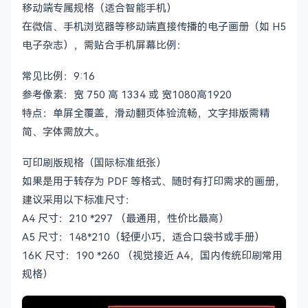
移动端专属规格（适合智能手机）
---

在微信、手机浏览器等移动端直接传播的电子画册（如 H5
电子杂志），需贴合手机屏幕比例：
## 四、 核心素材收集与脱水 (Data Extraction)

常见比例：9:16
> 💡 *动作要领：从客户提供的原始杂乱材料中提取核心数
参考像素：宽 750 高 1334 或 宽1080高1920
**1. 基础框架素材 (公司定调)**

特点：单屏全覆盖，滑动翻页体验流畅，文字排版需精
*   **来源文件：** [文件名称，如《XX集团202X年终总结.
简、字体需放大。
*   **提取内容：** [核心数据、里程碑节点、股权架构等
可印刷版规格（国际标准纸张）
**2. 业务与案例素材 (核心血肉)**

如果是用于转存为 PDF 等格式、随时有打印需求的画册，
*   **来源文件：** [文件名称，如《XX产品手册.docx
建议采用以下标准尺寸：
*   **提取内容：** 

    *   [提炼 3-5 个核心业务动词/卖点]

A4 尺寸：210 *297 （最通用，性价比最高）
    *   [提取最新的关键财务/业绩数据]

A5 尺寸：148*210（轻便小巧，适合口袋书或手册）
    *   [补齐最新落地的标杆案例]

16K 尺寸：190 *260 （视觉接近 A4，国内传统印刷常用
规格）
---

## 五、 终极文案落位与交付表 (Integration)
