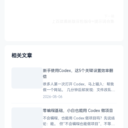
下一篇
上百款最新版豆包指令+提示词合集
相关文章
新手使用Codex，这5个关键设置效率翻
倍
很多人第一次打开 Codex，马上输入：帮我
做一个网站。 几分钟后却发现：文件改乱
了、依赖装错了、运行不了，甚至不知道
2026-08-06
Codex 到底做了什么。 问题不一定出在模
型。 更可能是因为你还没告诉 Codex：在哪
零编程基础，小白也能用 Codex 做项目
里工作、可以做什么、不能做什么，以及怎
不会编程，也能用 Codex 做项目吗？先说结
样才算完成。 所以，在正式干
论：能。 但“不会编程也能做项目”，不等