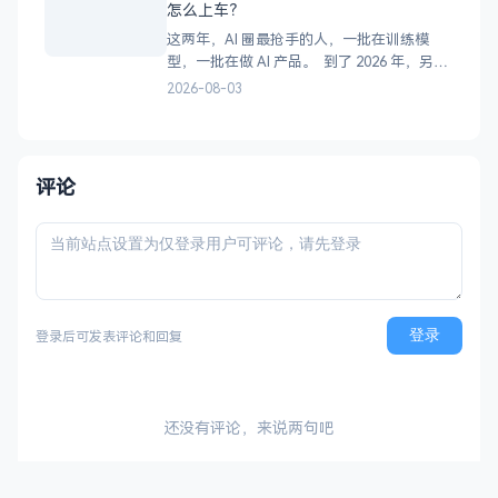
怎么上车？
WorkBuddy。 第1章 WorkBu
这两年，AI 圈最抢手的人，一批在训练模
型，一批在做 AI 产品。 到了 2026 年，另一
个岗位突然冲了出来：FDE。 它的全称是
2026-08-03
Forward Deployed Engineer，中文叫“前向
部署工程师”。说实话，听完这个名字，还是
不知道它到底干嘛。 先看几个数字： 1、Lin
评论
登录
登录后可发表评论和回复
还没有评论，来说两句吧