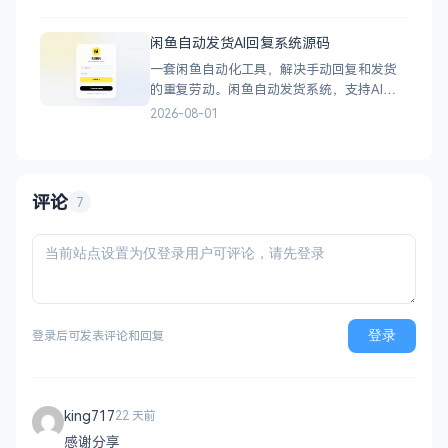
解压，自适应PC+H5，点开即玩无需下载。
双版本 正常版：标准难度，考验手速与策
闲鱼自动发货AI回复系统源码
略，循序渐进挑战通关 无敌版：无失败压
一套闲鱼自动化工具，解决手动回复和发货
力，轻松快速合成升级，纯休
的重复劳动。闲鱼自动发货系统，支持AI智
能回复、多账号管理、订单自动处理、数据
2026-08-01
统计，适配虚拟商品和卡券销售，附部署教
程。 核心功能 智能回复：关键词匹配、
AI议价（可设折扣规则）、商品专属回复 自
动发货：多规格支持、
评论
7
登录
登录后可发表评论和回复
king717
22 天前
感谢分享