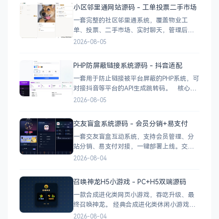
业广告 下载地址
小区邻里通网站源码 - 工单投票二手市场
一套完整的社区邻里通系统，覆盖物业工
单、投票、二手市场、实时聊天，管理后台
一应俱全。 前台功能 九宫格快捷菜单 +
2026-08-05
最新公告 报事工单：提交/查看/跟踪，支持4
张图片上传 公示公告：按类型分类，图文详
PHP防屏蔽链接系统源码 - 抖音适配
情 小区投票：发起/参与/查看结果 邻里社区
一套用于防止链接被平台屏蔽的PHP系统，可
对接抖音等平台的API生成跳转码。 核心功
能 多域名池智能切换，降低被拦截概率 对接
2026-08-05
抖音官方API，生成小程序码 完整API接口，
支持第三方系统集成 实时数据统计与多维度
交友盲盒系统源码 - 会员分销+易支付
分析报表 技术栈 后端：PHP
一套交友盲盒互动系统，支持会员管理、分
站分销、易支付对接，一键部署上线。交友
盲盒系统源码，支持会员系统、多商户分
2026-08-04
站、分销功能，接入易支付，基于
PHP+MySQL一键部署，适合社交互动平台搭
召唤神龙H5小游戏 - PC+H5双端源码
建。 核心功能 会员系统：自定义价格、会
一款合成进化类网页小游戏，吞吃升级、最
员等级 分销系统：代理商机制、佣金
终召唤神龙。 经典合成进化类休闲小游戏，
双版本可选：正常版挑战通关、无敌版轻松
2026-08-04