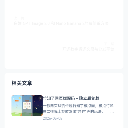
上一篇
白嫖 GPT Image 2.0 和 Nano Banana 2的最简单方法
下一篇
开源数字资源交易与分发平台
相关文章
竹知了网页版源码 - 独立后台版
一款网页版的传统竹知了模拟器，模拟竹蝉
在弹性绳上旋转发出"哇哇"声的玩法。 核
心功能 网页版运行，无需下载 独立后台管
2026-08-05
理，支持自定义配置 弹窗广告位，可接入商