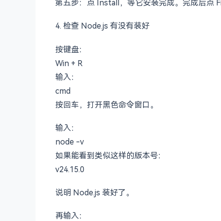
其中 Add to PATH 很关键。它的作用是让你在
第五步：点 Install，等它安装完成。完成后点 Fi
4. 检查 Node.js 有没有装好
按键盘：
Win + R
输入：
cmd
按回车，打开黑色命令窗口。
输入：
node -v
如果能看到类似这样的版本号：
v24.15.0
说明 Node.js 装好了。