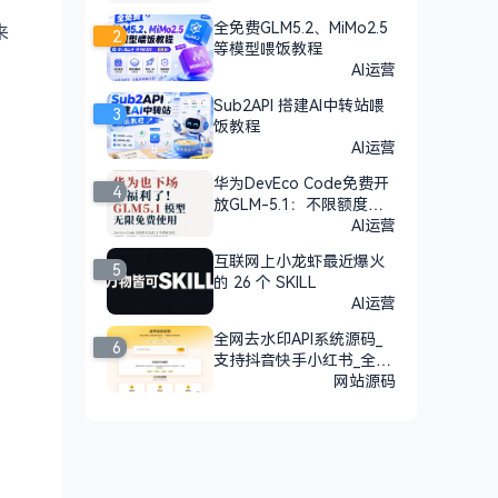
全免费GLM5.2、MiMo2.5
2
等模型喂饭教程
来
AI运营
Sub2API 搭建AI中转站喂
3
饭教程
AI运营
华为DevEco Code免费开
4
放GLM-5.1：不限额度，n
pm安装即用
AI运营
互联网上小龙虾最近爆火
5
的 26 个 SKILL
AI运营
全网去水印API系统源码_
6
支持抖音快手小红书_全开
源
网站源码