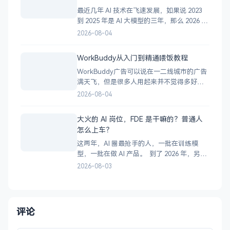
最近几年 AI 技术在飞速发展，如果说 2023
到 2025 年是 AI 大模型的三年，那么 2026 年
毫无疑问是 AI 智能体的一年。 许多人在学习
2026-08-04
使用 AI 智能体的时候，难免会陷入迷茫，近
期小灰被问到最多的一个问题是：”Codex 与
WorkBuddy从入门到精通喂饭教程
WorkBuddy，我到底该选哪一个？” 一、
WorkBuddy广告可以说在一二线城市的广告
满天飞，但是很多人用起来并不觉得多好
用，甚至WorkBuddy使用量不到百分之五，
2026-08-04
说到底还是没有深度使用WorkBuddy。 今
天就用一篇文章加3个月的使用来讲透彻
大火的 AI 岗位，FDE 是干嘛的？普通人
WorkBuddy到底能干什么？怎么用好
怎么上车？
WorkBuddy。 第1章 WorkBu
这两年，AI 圈最抢手的人，一批在训练模
型，一批在做 AI 产品。 到了 2026 年，另一
个岗位突然冲了出来：FDE。 它的全称是
2026-08-03
Forward Deployed Engineer，中文叫“前向
部署工程师”。说实话，听完这个名字，还是
不知道它到底干嘛。 先看几个数字： 1、Lin
评论