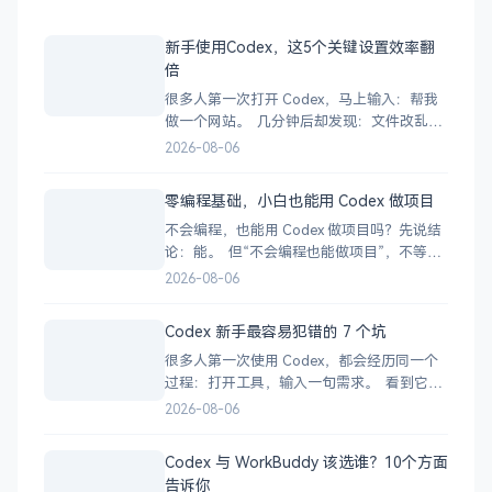
新手使用Codex，这5个关键设置效率翻
倍
很多人第一次打开 Codex，马上输入：帮我
做一个网站。 几分钟后却发现：文件改乱
了、依赖装错了、运行不了，甚至不知道
2026-08-06
Codex 到底做了什么。 问题不一定出在模
型。 更可能是因为你还没告诉 Codex：在哪
零编程基础，小白也能用 Codex 做项目
里工作、可以做什么、不能做什么，以及怎
不会编程，也能用 Codex 做项目吗？先说结
样才算完成。 所以，在正式干
论：能。 但“不会编程也能做项目”，不等
于：输入一句话，Codex 就会自动生成一个
2026-08-06
完美产品。 更准确地说：你不必亲自写每一
行代码，但仍然要负责需求、判断、测试和
Codex 新手最容易犯错的 7 个坑
验收。 过去，想做一个网站或小工具，往往
很多人第一次使用 Codex，都会经历同一个
要先学很久编程。 现在，你可
过程：打开工具，输入一句需求。 看到它开
始疯狂修改文件，感觉自己马上就要做出一
2026-08-06
个产品。 半小时后却发现：项目跑不起来、
功能没有完成、代码被改乱，自己还不知道
Codex 与 WorkBuddy 该选谁？10个方面
问题出在哪里。 这不一定是 Codex 不够强，
告诉你
很多时候，是你的使用方式有问题。