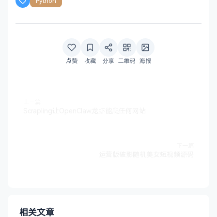
Python
点赞
收藏
分享
二维码
海报
上一篇
Scrapling让OpenClaw龙虾能爬任何网站
下一篇
运营版破影随机美女短视频源码
相关文章