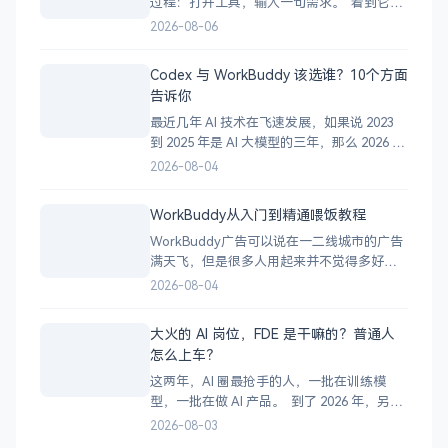
过程：打开工具，输入一句需求。 看到它开
始疯狂修改文件，感觉自己马上就要做出一
2026-08-06
个产品。 半小时后却发现：项目跑不起来、
功能没有完成、代码被改乱，自己还不知道
Codex 与 WorkBuddy 该选谁？10个方面
问题出在哪里。 这不一定是 Codex 不够强，
告诉你
很多时候，是你的使用方式有问题。
最近几年 AI 技术在飞速发展，如果说 2023
到 2025 年是 AI 大模型的三年，那么 2026 年
毫无疑问是 AI 智能体的一年。 许多人在学习
2026-08-04
使用 AI 智能体的时候，难免会陷入迷茫，近
期小灰被问到最多的一个问题是：”Codex 与
WorkBuddy从入门到精通喂饭教程
WorkBuddy，我到底该选哪一个？” 一、
WorkBuddy广告可以说在一二线城市的广告
满天飞，但是很多人用起来并不觉得多好
用，甚至WorkBuddy使用量不到百分之五，
2026-08-04
说到底还是没有深度使用WorkBuddy。 今
天就用一篇文章加3个月的使用来讲透彻
大火的 AI 岗位，FDE 是干嘛的？普通人
WorkBuddy到底能干什么？怎么用好
怎么上车？
WorkBuddy。 第1章 WorkBu
这两年，AI 圈最抢手的人，一批在训练模
型，一批在做 AI 产品。 到了 2026 年，另一
个岗位突然冲了出来：FDE。 它的全称是
2026-08-03
Forward Deployed Engineer，中文叫“前向