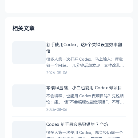
相关文章
新手使用Codex，这5个关键设置效率翻
倍
很多人第一次打开 Codex，马上输入：帮我
做一个网站。 几分钟后却发现：文件改乱
了、依赖装错了、运行不了，甚至不知道
2026-08-06
Codex 到底做了什么。 问题不一定出在模
型。 更可能是因为你还没告诉 Codex：在哪
零编程基础，小白也能用 Codex 做项目
里工作、可以做什么、不能做什么，以及怎
不会编程，也能用 Codex 做项目吗？先说结
样才算完成。 所以，在正式干
论：能。 但“不会编程也能做项目”，不等
于：输入一句话，Codex 就会自动生成一个
2026-08-06
完美产品。 更准确地说：你不必亲自写每一
行代码，但仍然要负责需求、判断、测试和
Codex 新手最容易犯错的 7 个坑
验收。 过去，想做一个网站或小工具，往往
很多人第一次使用 Codex，都会经历同一个
要先学很久编程。 现在，你可