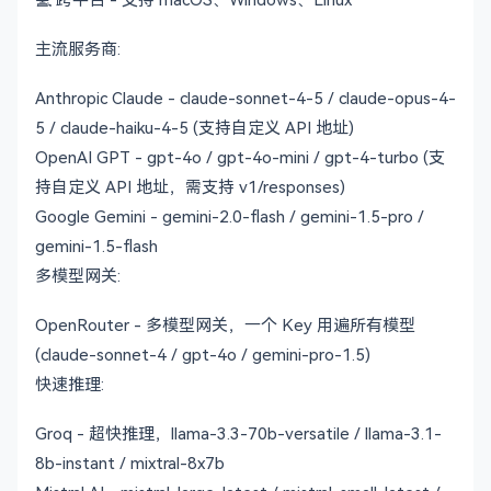
主流服务商:
Anthropic Claude - claude-sonnet-4-5 / claude-opus-4-
5 / claude-haiku-4-5 (支持自定义 API 地址)
OpenAI GPT - gpt-4o / gpt-4o-mini / gpt-4-turbo (支
持自定义 API 地址，需支持 v1/responses)
Google Gemini - gemini-2.0-flash / gemini-1.5-pro /
gemini-1.5-flash
多模型网关:
OpenRouter - 多模型网关，一个 Key 用遍所有模型
(claude-sonnet-4 / gpt-4o / gemini-pro-1.5)
快速推理:
Groq - 超快推理，llama-3.3-70b-versatile / llama-3.1-
8b-instant / mixtral-8x7b