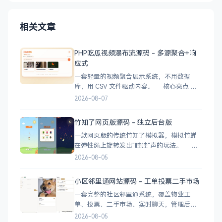
相关文章
PHP吃瓜视频瀑布流源码 - 多源聚合+响
应式
一套轻量的视频聚合展示系统，不用数据
库，用 CSV 文件驱动内容。 核心亮点
CSV 驱动：不用配数据库，编
2026-08-07
辑 videos.csv 就能加视频 多视频源：支持切
换多个播放源，自动过滤无效链接 瀑布流展
竹知了网页版源码 - 独立后台版
示：移动端 2 列 → 平板 3 列 → 桌面 4~5
一款网页版的传统竹知了模拟器，模拟竹蝉
在弹性绳上旋转发出"哇哇"声的玩法。 核
心功能 网页版运行，无需下载 独立后台管
2026-08-05
理，支持自定义配置 弹窗广告位，可接入商
业广告 下载地址
小区邻里通网站源码 - 工单投票二手市场
一套完整的社区邻里通系统，覆盖物业工
单、投票、二手市场、实时聊天，管理后台
一应俱全。 前台功能 九宫格快捷菜单 +
2026-08-05