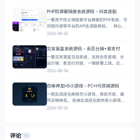
最新公告 报事工单：提交/查看/跟踪，支持4
张图片上传 公示公告：按类型分类，图文详
PHP防屏蔽链接系统源码 - 抖音适配
情 小区投票：发起/参与/查看结果 邻里社区
一套用于防止链接被平台屏蔽的PHP系统，可
对接抖音等平台的API生成跳转码。 核心功
能 多域名池智能切换，降低被拦截概率 对接
2026-08-05
抖音官方API，生成小程序码 完整API接口，
支持第三方系统集成 实时数据统计与多维度
交友盲盒系统源码 - 会员分销+易支付
分析报表 技术栈 后端：PHP
一套交友盲盒互动系统，支持会员管理、分
站分销、易支付对接，一键部署上线。交友
盲盒系统源码，支持会员系统、多商户分
2026-08-04
站、分销功能，接入易支付，基于
PHP+MySQL一键部署，适合社交互动平台搭
召唤神龙H5小游戏 - PC+H5双端源码
建。 核心功能 会员系统：自定义价格、会
一款合成进化类网页小游戏，吞吃升级、最
员等级 分销系统：代理商机制、佣金
终召唤神龙。 经典合成进化类休闲小游戏，
双版本可选：正常版挑战通关、无敌版轻松
2026-08-04
解压，自适应PC+H5，点开即玩无需下载。
双版本 正常版：标准难度，考验手速与策
略，循序渐进挑战通关 无敌版：无失败压
力，轻松快速合成升级，纯休
评论
15