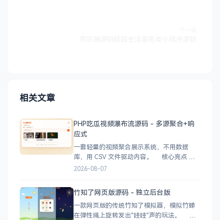
下一篇
带后端源码校园生活服务类小程序源码
相关文章
PHP吃瓜视频瀑布流源码 - 多源聚合+响
应式
一套轻量的视频聚合展示系统，不用数据
库，用 CSV 文件驱动内容。 核心亮点
CSV 驱动：不用配数据库，编
2026-08-07
辑 videos.csv 就能加视频 多视频源：支持切
换多个播放源，自动过滤无效链接 瀑布流展
竹知了网页版源码 - 独立后台版
示：移动端 2 列 → 平板 3 列 → 桌面 4~5
一款网页版的传统竹知了模拟器，模拟竹蝉
在弹性绳上旋转发出"哇哇"声的玩法。 核