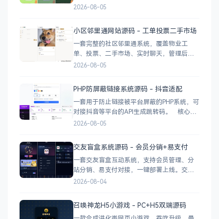
心功能 网页版运行，无需下载 独立后台管
2026-08-05
理，支持自定义配置 弹窗广告位，可接入商
业广告 下载地址
小区邻里通网站源码 - 工单投票二手市场
一套完整的社区邻里通系统，覆盖物业工
单、投票、二手市场、实时聊天，管理后台
一应俱全。 前台功能 九宫格快捷菜单 +
2026-08-05
最新公告 报事工单：提交/查看/跟踪，支持4
张图片上传 公示公告：按类型分类，图文详
PHP防屏蔽链接系统源码 - 抖音适配
情 小区投票：发起/参与/查看结果 邻里社区
一套用于防止链接被平台屏蔽的PHP系统，可
对接抖音等平台的API生成跳转码。 核心功
能 多域名池智能切换，降低被拦截概率 对接
2026-08-05
抖音官方API，生成小程序码 完整API接口，
支持第三方系统集成 实时数据统计与多维度
交友盲盒系统源码 - 会员分销+易支付
分析报表 技术栈 后端：PHP
一套交友盲盒互动系统，支持会员管理、分
站分销、易支付对接，一键部署上线。交友
盲盒系统源码，支持会员系统、多商户分
2026-08-04
站、分销功能，接入易支付，基于
PHP+MySQL一键部署，适合社交互动平台搭
召唤神龙H5小游戏 - PC+H5双端源码
建。 核心功能 会员系统：自定义价格、会
一款合成进化类网页小游戏，吞吃升级、最
员等级 分销系统：代理商机制、佣金