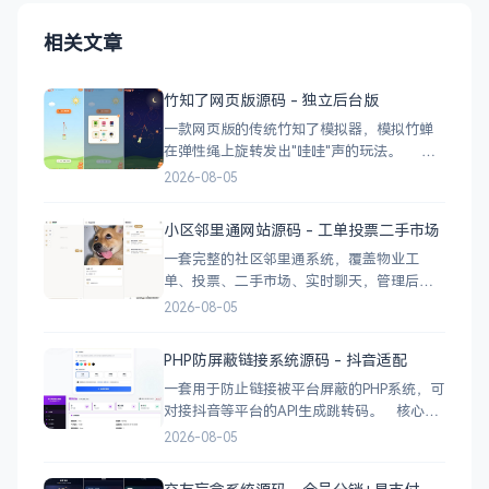
相关文章
竹知了网页版源码 - 独立后台版
一款网页版的传统竹知了模拟器，模拟竹蝉
在弹性绳上旋转发出"哇哇"声的玩法。 核
心功能 网页版运行，无需下载 独立后台管
2026-08-05
理，支持自定义配置 弹窗广告位，可接入商
业广告 下载地址
小区邻里通网站源码 - 工单投票二手市场
一套完整的社区邻里通系统，覆盖物业工
单、投票、二手市场、实时聊天，管理后台
一应俱全。 前台功能 九宫格快捷菜单 +
2026-08-05
最新公告 报事工单：提交/查看/跟踪，支持4
张图片上传 公示公告：按类型分类，图文详
PHP防屏蔽链接系统源码 - 抖音适配
情 小区投票：发起/参与/查看结果 邻里社区
一套用于防止链接被平台屏蔽的PHP系统，可
对接抖音等平台的API生成跳转码。 核心功
能 多域名池智能切换，降低被拦截概率 对接
2026-08-05
抖音官方API，生成小程序码 完整API接口，
支持第三方系统集成 实时数据统计与多维度