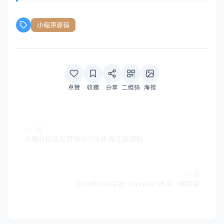
小程序源码
点赞
收藏
分享
二维码
海报
上一篇
火爆的自适应双端小六壬排盘工具源码
下一篇
WordPress主题–Impreza v8.40.1破解版