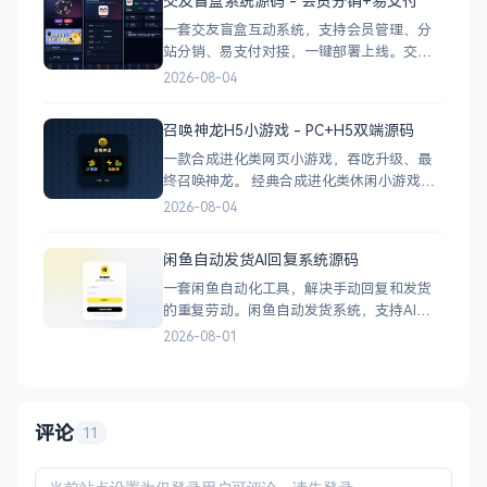
交友盲盒系统源码 - 会员分销+易支付
分析报表 技术栈 后端：PHP
一套交友盲盒互动系统，支持会员管理、分
站分销、易支付对接，一键部署上线。交友
盲盒系统源码，支持会员系统、多商户分
2026-08-04
站、分销功能，接入易支付，基于
PHP+MySQL一键部署，适合社交互动平台搭
召唤神龙H5小游戏 - PC+H5双端源码
建。 核心功能 会员系统：自定义价格、会
一款合成进化类网页小游戏，吞吃升级、最
员等级 分销系统：代理商机制、佣金
终召唤神龙。 经典合成进化类休闲小游戏，
双版本可选：正常版挑战通关、无敌版轻松
2026-08-04
解压，自适应PC+H5，点开即玩无需下载。
双版本 正常版：标准难度，考验手速与策
闲鱼自动发货AI回复系统源码
略，循序渐进挑战通关 无敌版：无失败压
一套闲鱼自动化工具，解决手动回复和发货
力，轻松快速合成升级，纯休
的重复劳动。闲鱼自动发货系统，支持AI智
能回复、多账号管理、订单自动处理、数据
2026-08-01
统计，适配虚拟商品和卡券销售，附部署教
程。 核心功能 智能回复：关键词匹配、
AI议价（可设折扣规则）、商品专属回复 自
动发货：多规格支持、
评论
11