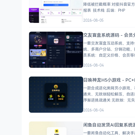
降低被拦截概率 对接抖音官方API，生成小程序码 完整API接口，支持第三方系统集成 实时数据统计与多维度分析
报表 技术栈 后端：PHP
2026-08-05
交友盲盒系统源码 - 会员
一套交友盲盒互动系统，支持
统、多商户分站、分销功能，接
2026-08-04
召唤神龙H5小游戏 - PC
一款合成进化类网页小游戏，
通关、无敌版轻松解压，自适应PC+H5，点
序渐进挑战通关 
2026-08-04
闲鱼自动发货AI回复系统
一套闲鱼自动化工具，解决手