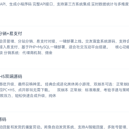
分销+易支付
会员管理、分站分销、易支付对接，一键部署上线。交友盲盒系统源码，支持
入易支付，基于PHP+MySQL一键部署，适合社交互动平台搭建。 核心功能 
员系统：自定义价格、会员等级 分销系统：代理商机制、佣金
+H5双端源码
吞吃升级、最终召唤神龙。 经典合成进化类休闲小游戏，双版本可选：正常版
开即玩无需下载。 双版本 正常版：标准难度，考验手速与策略，循
无敌版：无失败压力，轻松快速合成升级，纯休
源码
动回复和发货的重复劳动。闲鱼自动发货系统，支持AI智能回复、多账号管理