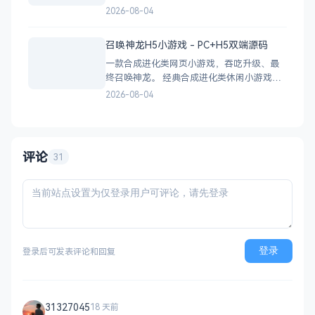
盲盒系统源码，支持会员系统、多商户分
2026-08-04
站、分销功能，接入易支付，基于
PHP+MySQL一键部署，适合社交互动平台搭
召唤神龙H5小游戏 - PC+H5双端源码
建。 核心功能 会员系统：自定义价格、会
一款合成进化类网页小游戏，吞吃升级、最
员等级 分销系统：代理商机制、佣金
终召唤神龙。 经典合成进化类休闲小游戏，
双版本可选：正常版挑战通关、无敌版轻松
2026-08-04
解压，自适应PC+H5，点开即玩无需下载。
双版本 正常版：标准难度，考验手速与策
略，循序渐进挑战通关 无敌版：无失败压
力，轻松快速合成升级，纯休
评论
31
登录
登录后可发表评论和回复
31327045
18 天前