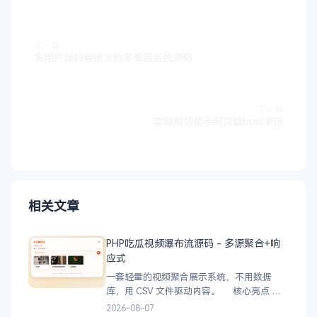
上一篇
多用户版抖音很火的多弹窗系统源码
下一篇
音频剪切助手网页版html源码
相关文章
PHP吃瓜视频瀑布流源码 - 多源聚合+响
应式
一套轻量的视频聚合展示系统，不用数据
库，用 CSV 文件驱动内容。 核心亮点
CSV 驱动：不用配数据库，编
2026-08-07