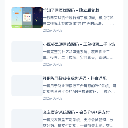
辑 videos.csv 就能加视频 多视频源：支持切
换多个播放源，自动过滤无效链接 瀑布流展
竹知了网页版源码 - 独立后台版
示：移动端 2 列 → 平板 3 列 → 桌面 4~5
一款网页版的传统竹知了模拟器，模拟竹蝉
在弹性绳上旋转发出"哇哇"声的玩法。 核
心功能 网页版运行，无需下载 独立后台管
2026-08-05
理，支持自定义配置 弹窗广告位，可接入商
业广告 下载地址
小区邻里通网站源码 - 工单投票二手市场
一套完整的社区邻里通系统，覆盖物业工
单、投票、二手市场、实时聊天，管理后台
一应俱全。 前台功能 九宫格快捷菜单 +
2026-08-05
最新公告 报事工单：提交/查看/跟踪，支持4
张图片上传 公示公告：按类型分类，图文详
PHP防屏蔽链接系统源码 - 抖音适配
情 小区投票：发起/参与/查看结果 邻里社区
一套用于防止链接被平台屏蔽的PHP系统，可
对接抖音等平台的API生成跳转码。 核心功
能 多域名池智能切换，降低被拦截概率 对接
2026-08-05
抖音官方API，生成小程序码 完整API接口，
支持第三方系统集成 实时数据统计与多维度
交友盲盒系统源码 - 会员分销+易支付
分析报表 技术栈 后端：PHP
一套交友盲盒互动系统，支持会员管理、分
站分销、易支付对接，一键部署上线。交友