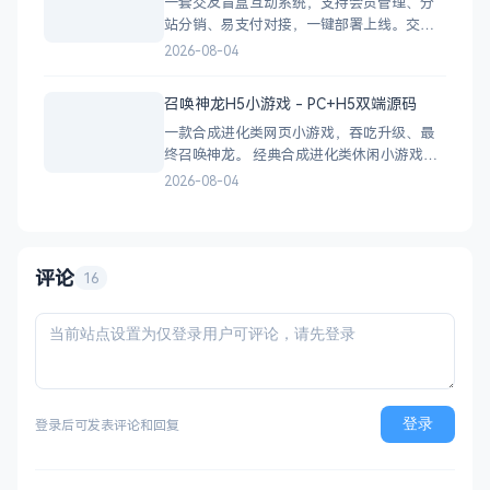
一套交友盲盒互动系统，支持会员管理、分
站分销、易支付对接，一键部署上线。交友
盲盒系统源码，支持会员系统、多商户分
2026-08-04
站、分销功能，接入易支付，基于
PHP+MySQL一键部署，适合社交互动平台搭
召唤神龙H5小游戏 - PC+H5双端源码
建。 核心功能 会员系统：自定义价格、会
一款合成进化类网页小游戏，吞吃升级、最
员等级 分销系统：代理商机制、佣金
终召唤神龙。 经典合成进化类休闲小游戏，
双版本可选：正常版挑战通关、无敌版轻松
2026-08-04
解压，自适应PC+H5，点开即玩无需下载。
双版本 正常版：标准难度，考验手速与策
略，循序渐进挑战通关 无敌版：无失败压
力，轻松快速合成升级，纯休
评论
16
登录
登录后可发表评论和回复