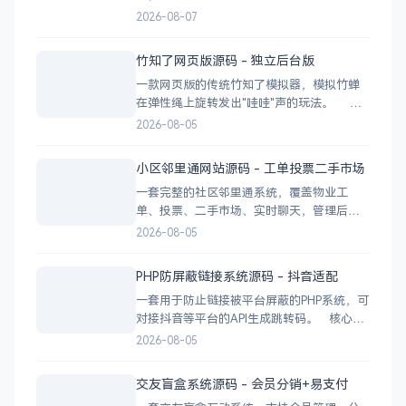
CSV 驱动：不用配数据库，编
2026-08-07
辑 videos.csv 就能加视频 多视频源：支持切
换多个播放源，自动过滤无效链接 瀑布流展
竹知了网页版源码 - 独立后台版
示：移动端 2 列 → 平板 3 列 → 桌面 4~5
一款网页版的传统竹知了模拟器，模拟竹蝉
在弹性绳上旋转发出"哇哇"声的玩法。 核
心功能 网页版运行，无需下载 独立后台管
2026-08-05
理，支持自定义配置 弹窗广告位，可接入商
业广告 下载地址
小区邻里通网站源码 - 工单投票二手市场
一套完整的社区邻里通系统，覆盖物业工
单、投票、二手市场、实时聊天，管理后台
一应俱全。 前台功能 九宫格快捷菜单 +
2026-08-05
最新公告 报事工单：提交/查看/跟踪，支持4
张图片上传 公示公告：按类型分类，图文详
PHP防屏蔽链接系统源码 - 抖音适配
情 小区投票：发起/参与/查看结果 邻里社区
一套用于防止链接被平台屏蔽的PHP系统，可
对接抖音等平台的API生成跳转码。 核心功
能 多域名池智能切换，降低被拦截概率 对接
2026-08-05
抖音官方API，生成小程序码 完整API接口，
支持第三方系统集成 实时数据统计与多维度
交友盲盒系统源码 - 会员分销+易支付
分析报表 技术栈 后端：PHP