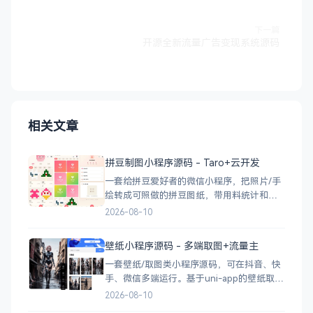
下一篇
开源全新流量广告变现系统源码
相关文章
拼豆制图小程序源码 - Taro+云开发
一套给拼豆爱好者的微信小程序，把照片/手
绘转成可照做的拼豆图纸，带用料统计和素
材管理。 拼豆制图微信小程序源码，支持图
2026-08-10
片转拼豆网格图纸、自由画布创作与用料统
计，采用Taro+React+TS开发，依托微信云
壁纸小程序源码 - 多端取图+流量主
开发，附部署教程。 核心功能 图片转图
一套壁纸/取图类小程序源码，可在抖音、快
纸：相册选图或拍照
手、微信多端运行。基于uni-app的壁纸取图
小程序源码，支持抖音快手微信多端运行，
2026-08-10
可自主搭建并接入流量主变现，附部署说