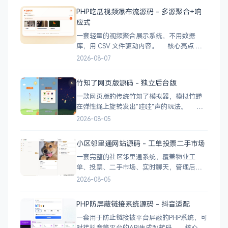
明。 核心功能：图片浏览、分类、收藏、
PHP吃瓜视频瀑布流源码 - 多源聚合+响
分享 变现：支持接入流量主 技术栈：uni-
应式
app（请确认是否准
一套轻量的视频聚合展示系统，不用数据
库，用 CSV 文件驱动内容。 核心亮点
CSV 驱动：不用配数据库，编
2026-08-07
辑 videos.csv 就能加视频 多视频源：支持切
换多个播放源，自动过滤无效链接 瀑布流展
竹知了网页版源码 - 独立后台版
示：移动端 2 列 → 平板 3 列 → 桌面 4~5
一款网页版的传统竹知了模拟器，模拟竹蝉
在弹性绳上旋转发出"哇哇"声的玩法。 核
心功能 网页版运行，无需下载 独立后台管
2026-08-05
理，支持自定义配置 弹窗广告位，可接入商
业广告 下载地址
小区邻里通网站源码 - 工单投票二手市场
一套完整的社区邻里通系统，覆盖物业工
单、投票、二手市场、实时聊天，管理后台
一应俱全。 前台功能 九宫格快捷菜单 +
2026-08-05
最新公告 报事工单：提交/查看/跟踪，支持4
张图片上传 公示公告：按类型分类，图文详
PHP防屏蔽链接系统源码 - 抖音适配
情 小区投票：发起/参与/查看结果 邻里社区
一套用于防止链接被平台屏蔽的PHP系统，可
对接抖音等平台的API生成跳转码。 核心功