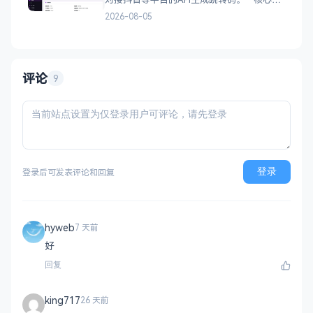
能 多域名池智能切换，降低被拦截概率 对接
2026-08-05
抖音官方API，生成小程序码 完整API接口，
支持第三方系统集成 实时数据统计与多维度
分析报表 技术栈 后端：PHP
评论
9
登录
登录后可发表评论和回复
hyweb
7 天前
好
回复
king717
26 天前