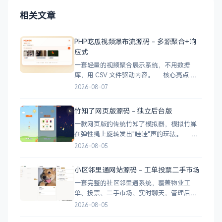
相关文章
PHP吃瓜视频瀑布流源码 - 多源聚合+响
应式
一套轻量的视频聚合展示系统，不用数据
库，用 CSV 文件驱动内容。 核心亮点
CSV 驱动：不用配数据库，编
2026-08-07
辑 videos.csv 就能加视频 多视频源：支持切
换多个播放源，自动过滤无效链接 瀑布流展
竹知了网页版源码 - 独立后台版
示：移动端 2 列 → 平板 3 列 → 桌面 4~5
一款网页版的传统竹知了模拟器，模拟竹蝉
在弹性绳上旋转发出"哇哇"声的玩法。 核
心功能 网页版运行，无需下载 独立后台管
2026-08-05
理，支持自定义配置 弹窗广告位，可接入商
业广告 下载地址
小区邻里通网站源码 - 工单投票二手市场
一套完整的社区邻里通系统，覆盖物业工
单、投票、二手市场、实时聊天，管理后台
一应俱全。 前台功能 九宫格快捷菜单 +
2026-08-05
最新公告 报事工单：提交/查看/跟踪，支持4