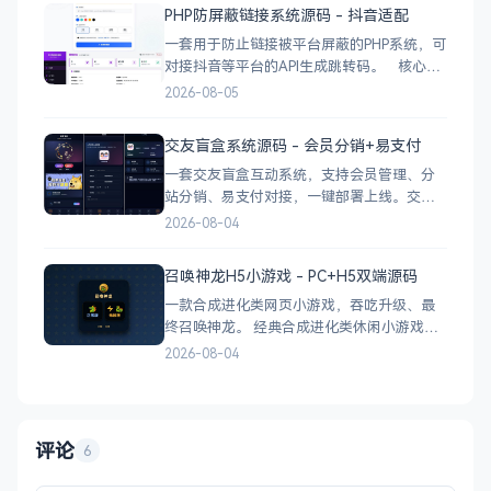
张图片上传 公示公告：按类型分类，图文详
PHP防屏蔽链接系统源码 - 抖音适配
情 小区投票：发起/参与/查看结果 邻里社区
一套用于防止链接被平台屏蔽的PHP系统，可
对接抖音等平台的API生成跳转码。 核心功
能 多域名池智能切换，降低被拦截概率 对接
2026-08-05
抖音官方API，生成小程序码 完整API接口，
支持第三方系统集成 实时数据统计与多维度
交友盲盒系统源码 - 会员分销+易支付
分析报表 技术栈 后端：PHP
一套交友盲盒互动系统，支持会员管理、分
站分销、易支付对接，一键部署上线。交友
盲盒系统源码，支持会员系统、多商户分
2026-08-04
站、分销功能，接入易支付，基于
PHP+MySQL一键部署，适合社交互动平台搭
召唤神龙H5小游戏 - PC+H5双端源码
建。 核心功能 会员系统：自定义价格、会
一款合成进化类网页小游戏，吞吃升级、最
员等级 分销系统：代理商机制、佣金
终召唤神龙。 经典合成进化类休闲小游戏，
双版本可选：正常版挑战通关、无敌版轻松
2026-08-04
解压，自适应PC+H5，点开即玩无需下载。
双版本 正常版：标准难度，考验手速与策
略，循序渐进挑战通关 无敌版：无失败压
力，轻松快速合成升级，纯休
评论
6