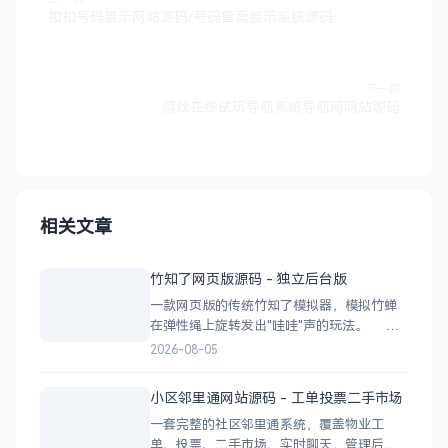
扣扣号码展示网站源码/号码售卖展示系统源码
下一篇
游戏在线试玩导航系统导航网网站源码
相关文章
竹知了网页版源码 - 独立后台版
一款网页版的传统竹知了模拟器，模拟竹蝉
在弹性绳上旋转发出"哇哇"声的玩法。 核
心功能 网页版运行，无需下载 独立后台管
2026-08-05
理，支持自定义配置 弹窗广告位，可接入商
业广告 下载地址
小区邻里通网站源码 - 工单投票二手市场
一套完整的社区邻里通系统，覆盖物业工
单、投票、二手市场、实时聊天，管理后台