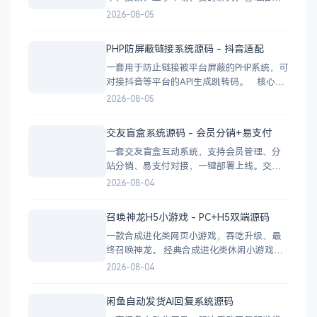
一应俱全。 前台功能 九宫格快捷菜单 +
2026-08-05
最新公告 报事工单：提交/查看/跟踪，支持4
张图片上传 公示公告：按类型分类，图文详
PHP防屏蔽链接系统源码 - 抖音适配
情 小区投票：发起/参与/查看结果 邻里社区
一套用于防止链接被平台屏蔽的PHP系统，可
对接抖音等平台的API生成跳转码。 核心功
能 多域名池智能切换，降低被拦截概率 对接
2026-08-05
抖音官方API，生成小程序码 完整API接口，
支持第三方系统集成 实时数据统计与多维度
交友盲盒系统源码 - 会员分销+易支付
分析报表 技术栈 后端：PHP
一套交友盲盒互动系统，支持会员管理、分
站分销、易支付对接，一键部署上线。交友
盲盒系统源码，支持会员系统、多商户分
2026-08-04
站、分销功能，接入易支付，基于
PHP+MySQL一键部署，适合社交互动平台搭
召唤神龙H5小游戏 - PC+H5双端源码
建。 核心功能 会员系统：自定义价格、会
一款合成进化类网页小游戏，吞吃升级、最
员等级 分销系统：代理商机制、佣金
终召唤神龙。 经典合成进化类休闲小游戏，
双版本可选：正常版挑战通关、无敌版轻松
2026-08-04
解压，自适应PC+H5，点开即玩无需下载。
双版本 正常版：标准难度，考验手速与策
闲鱼自动发货AI回复系统源码
略，循序渐进挑战通关 无敌版：无失败压