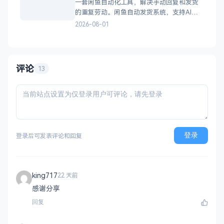
一套闲鱼自动化工具，解决手动回复和发货
力，轻松快速合成升级，纯休
的重复劳动。闲鱼自动发货系统，支持AI智
能回复、多账号管理、订单自动处理、数据
2026-08-01
统计，适配虚拟商品和卡券销售，附部署教
程。 核心功能 智能回复：关键词匹配、
AI议价（可设折扣规则）、商品专属回复 自
动发货：多规格支持、
评论
13
登录
登录后可发表评论和回复
king717
22 天前
感谢分享
回复