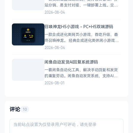
站分销、易支付对接，一键部署上线。交友
盲盒系统源码，支持会员系统、多商户分
2026-08-04
站、分销功能，接入易支付，基于
PHP+MySQL一键部署，适合社交互动平台搭
召唤神龙H5小游戏 - PC+H5双端源码
建。 核心功能 会员系统：自定义价格、会
一款合成进化类网页小游戏，吞吃升级、最
员等级 分销系统：代理商机制、佣金
终召唤神龙。 经典合成进化类休闲小游戏，
双版本可选：正常版挑战通关、无敌版轻松
2026-08-04
解压，自适应PC+H5，点开即玩无需下载。
双版本 正常版：标准难度，考验手速与策
闲鱼自动发货AI回复系统源码
略，循序渐进挑战通关 无敌版：无失败压
一套闲鱼自动化工具，解决手动回复和发货
力，轻松快速合成升级，纯休
的重复劳动。闲鱼自动发货系统，支持AI智
能回复、多账号管理、订单自动处理、数据
2026-08-01
统计，适配虚拟商品和卡券销售，附部署教
程。 核心功能 智能回复：关键词匹配、
AI议价（可设折扣规则）、商品专属回复 自
动发货：多规格支持、
评论
10