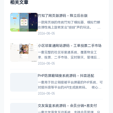
相关文章
竹知了网页版源码 - 独立后台版
一款网页版的传统竹知了模拟器，模拟竹蝉
在弹性绳上旋转发出"哇哇"声的玩法。 核
心功能 网页版运行，无需下载 独立后台管
2026-08-05
理，支持自定义配置 弹窗广告位，可接入商
业广告 下载地址
小区邻里通网站源码 - 工单投票二手市场
一套完整的社区邻里通系统，覆盖物业工
单、投票、二手市场、实时聊天，管理后台
一应俱全。 前台功能 九宫格快捷菜单 +
2026-08-05
最新公告 报事工单：提交/查看/跟踪，支持4
张图片上传 公示公告：按类型分类，图文详
PHP防屏蔽链接系统源码 - 抖音适配
情 小区投票：发起/参与/查看结果 邻里社区
一套用于防止链接被平台屏蔽的PHP系统，可
对接抖音等平台的API生成跳转码。 核心功
能 多域名池智能切换，降低被拦截概率 对接
2026-08-05
抖音官方API，生成小程序码 完整API接口，
支持第三方系统集成 实时数据统计与多维度
交友盲盒系统源码 - 会员分销+易支付
分析报表 技术栈 后端：PHP
一套交友盲盒互动系统，支持会员管理、分