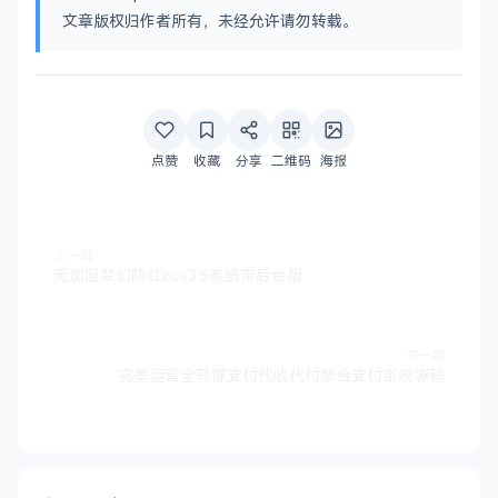
文章版权归作者所有，未经允许请勿转载。
点赞
收藏
分享
二维码
海报
上一篇
无加密梦幻防红cos3.5系统带后台版
下一篇
完美运营全开源支付代收代付聚合支付系统源码