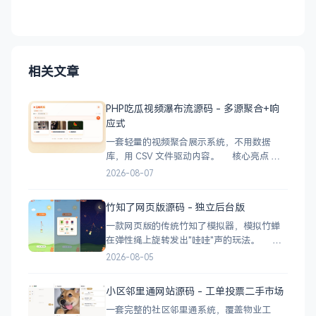
相关文章
PHP吃瓜视频瀑布流源码 - 多源聚合+响
应式
一套轻量的视频聚合展示系统，不用数据
库，用 CSV 文件驱动内容。 核心亮点
CSV 驱动：不用配数据库，编
2026-08-07
辑 videos.csv 就能加视频 多视频源：支持切
换多个播放源，自动过滤无效链接 瀑布流展
竹知了网页版源码 - 独立后台版
示：移动端 2 列 → 平板 3 列 → 桌面 4~5
一款网页版的传统竹知了模拟器，模拟竹蝉
在弹性绳上旋转发出"哇哇"声的玩法。 核
心功能 网页版运行，无需下载 独立后台管
2026-08-05
理，支持自定义配置 弹窗广告位，可接入商
业广告 下载地址
小区邻里通网站源码 - 工单投票二手市场
一套完整的社区邻里通系统，覆盖物业工