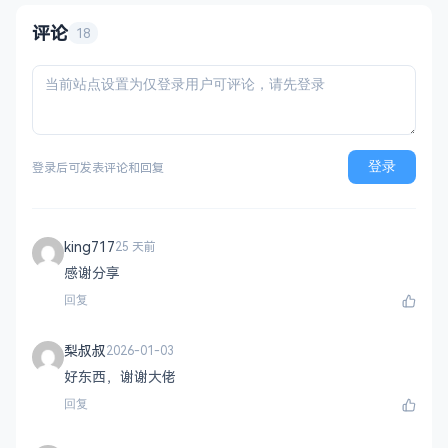
略，循序渐进挑战通关 无敌版：无失败压
力，轻松快速合成升级，纯休
评论
18
登录
登录后可发表评论和回复
king717
25 天前
感谢分享
回复
梨叔叔
2026-01-03
好东西，谢谢大佬
回复