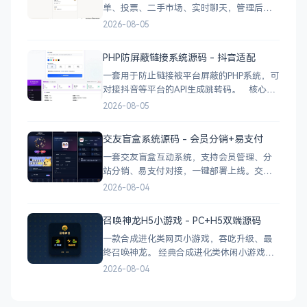
单、投票、二手市场、实时聊天，管理后台
一应俱全。 前台功能 九宫格快捷菜单 +
2026-08-05
最新公告 报事工单：提交/查看/跟踪，支持4
张图片上传 公示公告：按类型分类，图文详
PHP防屏蔽链接系统源码 - 抖音适配
情 小区投票：发起/参与/查看结果 邻里社区
一套用于防止链接被平台屏蔽的PHP系统，可
对接抖音等平台的API生成跳转码。 核心功
能 多域名池智能切换，降低被拦截概率 对接
2026-08-05
抖音官方API，生成小程序码 完整API接口，
支持第三方系统集成 实时数据统计与多维度
交友盲盒系统源码 - 会员分销+易支付
分析报表 技术栈 后端：PHP
一套交友盲盒互动系统，支持会员管理、分
站分销、易支付对接，一键部署上线。交友
盲盒系统源码，支持会员系统、多商户分
2026-08-04
站、分销功能，接入易支付，基于
PHP+MySQL一键部署，适合社交互动平台搭
召唤神龙H5小游戏 - PC+H5双端源码
建。 核心功能 会员系统：自定义价格、会
一款合成进化类网页小游戏，吞吃升级、最
员等级 分销系统：代理商机制、佣金
终召唤神龙。 经典合成进化类休闲小游戏，
双版本可选：正常版挑战通关、无敌版轻松
2026-08-04
解压，自适应PC+H5，点开即玩无需下载。
双版本 正常版：标准难度，考验手速与策