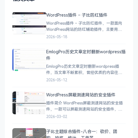
WordPress插件 – 子比防红插件
WordPress插件 – 子比防红插件，一款面向
WordPress网站的防红辅助插件，主要用于
在微信、QQ、抖音等平台访问网站链接时，
2026-05-18
提供更友好的跳转处理，减少链接被拦截、
打不开或访问体验不佳的问题等。 下载地
EmlogPro历史文章定时翻新wordpress插
址
件
EmlogPro历史文章定时翻新wordpress插
件，当文章不断累积，曾经优质的内容往往
会被时间掩盖，旧文章逐渐失去曝光，搜索
2026-05-12
流量增长停滞，整体访问量也难以突破。这
款插件，正是为了解决这个问题而生。安装
WordPress屏蔽测速网站的安全插件
后，系统可每日自动对历史文章进行更新与
插件简介 WordPress屏蔽测速网站的安全插
翻新，让优质内容重新获得展示机会，持续
件，一款可以屏蔽测速网站的安全插件，可
为站点带来稳定流量。
以去屏蔽测速网站的一款插件，这款插件还
2026-03-02
是比较不错的，因为有很多人喜欢测自己的
网站速度，这款插件就可以把他们给屏蔽。
子比主题综合插件-八合一：砍价、团
下载地址
购、抽奖、统计、工单等