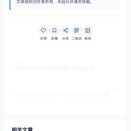
文章版权归作者所有，未经允许请勿转载。
点赞
收藏
分享
二维码
海报
上一篇
全新二级域名分发系统网站源码_终极最强版
下一篇
自助发卡小程序源码/多种卡密领取模式/流量主+搭建教程
相关文章