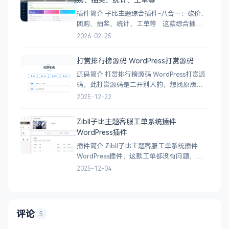
插件简介 子比主题综合插件-八合一：砍价、
团购、抽奖、统计、工单等 这款综合插件
并非简单的功能堆砌，而是针对子比主题的
2026-02-25
深度优化与扩展。它主要由以下八大核心模
块组成： 1. 炫酷美化模块 (Beauty Module) *
打赏排行榜源码 WordPress打赏源码
功能亮点： 告别千篇一律的网站风格，让你
源码简介 打赏排行榜源码 WordPress打赏源
的网站与众不同。
码，此打赏源码是二开别人的，想找原版的
某度一下打赏源码应该就会有的，把付款页
2025-12-22
面和排行榜分离出来 下载地址
Zibll子比主题客服工单系统插件
WordPress插件
插件简介 Zibll子比主题客服工单系统插件
WordPress插件，这款工单都没有问题，功
能很实用，有技术的自行二开，无加密全开
2025-12-04
源插件！ 下载地址
评论
5