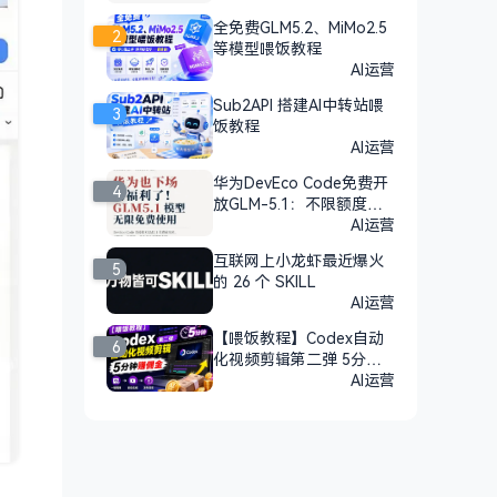
全免费GLM5.2、MiMo2.5
2
等模型喂饭教程
AI运营
Sub2API 搭建AI中转站喂
3
饭教程
AI运营
华为DevEco Code免费开
4
放GLM-5.1：不限额度，n
pm安装即用
AI运营
互联网上小龙虾最近爆火
5
的 26 个 SKILL
AI运营
【喂饭教程】Codex自动
6
化视频剪辑第二弹 5分钟
赚佣金
AI运营