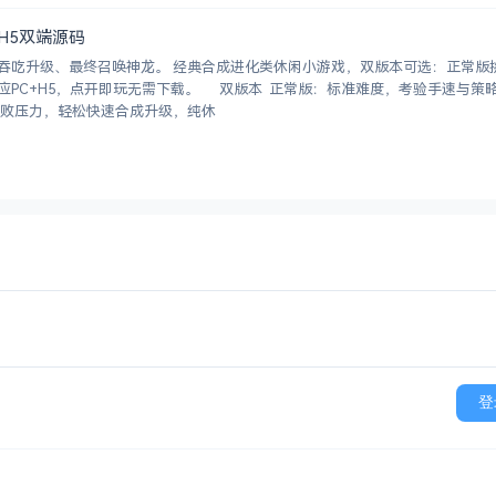
+H5双端源码
吞吃升级、最终召唤神龙。 经典合成进化类休闲小游戏，双版本可选：正常版
开即玩无需下载。 双版本 正常版：标准难度，考验手速与策略，循
无敌版：无失败压力，轻松快速合成升级，纯休
登