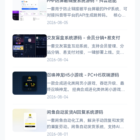
PHP防屏蔽链接系统源码 - 抖音适配
情 小区投票：发起/参与/查看结果 邻里社区
一套用于防止链接被平台屏蔽的PHP系统，可
对接抖音等平台的API生成跳转码。 核心功
能 多域名池智能切换，降低被拦截概率 对接
2026-08-05
抖音官方API，生成小程序码 完整API接口，
支持第三方系统集成 实时数据统计与多维度
交友盲盒系统源码 - 会员分销+易支付
分析报表 技术栈 后端：PHP
一套交友盲盒互动系统，支持会员管理、分
站分销、易支付对接，一键部署上线。交友
盲盒系统源码，支持会员系统、多商户分
2026-08-04
站、分销功能，接入易支付，基于
PHP+MySQL一键部署，适合社交互动平台搭
召唤神龙H5小游戏 - PC+H5双端源码
建。 核心功能 会员系统：自定义价格、会
一款合成进化类网页小游戏，吞吃升级、最
员等级 分销系统：代理商机制、佣金
终召唤神龙。 经典合成进化类休闲小游戏，
双版本可选：正常版挑战通关、无敌版轻松
2026-08-04
解压，自适应PC+H5，点开即玩无需下载。
双版本 正常版：标准难度，考验手速与策
闲鱼自动发货AI回复系统源码
略，循序渐进挑战通关 无敌版：无失败压
一套闲鱼自动化工具，解决手动回复和发货
力，轻松快速合成升级，纯休
的重复劳动。闲鱼自动发货系统，支持AI智
能回复、多账号管理、订单自动处理、数据
2026-08-01
统计，适配虚拟商品和卡券销售，附部署教