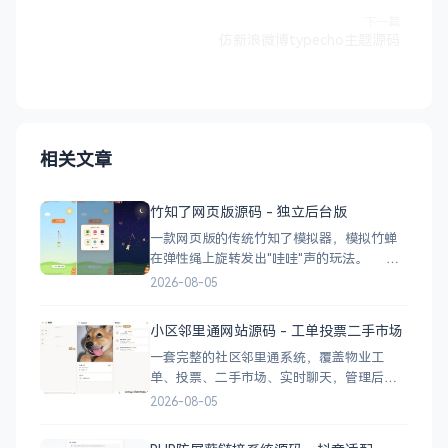
下一篇
仿新浪微博typecho主题源码
相关文章
竹知了网页版源码 - 独立后台版
一款网页版的传统竹知了模拟器，模拟竹蝉
在弹性绳上旋转发出"哇哇"声的玩法。 核
心功能 网页版运行，无需下载 独立后台管
2026-08-05
理，支持自定义配置 弹窗广告位，可接入商
业广告 下载地址
小区邻里通网站源码 - 工单投票二手市场
一套完整的社区邻里通系统，覆盖物业工
单、投票、二手市场、实时聊天，管理后台
一应俱全。 前台功能 九宫格快捷菜单 +
2026-08-05
最新公告 报事工单：提交/查看/跟踪，支持4
张图片上传 公示公告：按类型分类，图文详