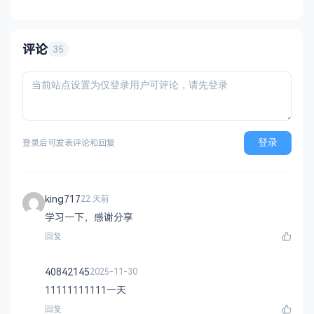
程。 核心功能 智能回复：关键词匹配、
AI议价（可设折扣规则）、商品专属回复 自
动发货：多规格支持、
评论
35
登录
登录后可发表评论和回复
king717
22 天前
学习一下，感谢分享
回复
40842145
2025-11-30
11111111111一天
回复