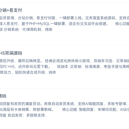
分销+易支付
会员管理、分站分销、易支付对接，一键部署上线。交友盲盒系统源码，支持
入易支付，基于PHP+MySQL一键部署，适合社交互动平台搭建。 核心功能 
员系统：自定义价格、会员等级 分销系统：代理商机制、佣金
+H5双端源码
吞吃升级、最终召唤神龙。 经典合成进化类休闲小游戏，双版本可选：正常版
开即玩无需下载。 双版本 正常版：标准难度，考验手速与策略，循
无敌版：无失败压力，轻松快速合成升级，纯休
源码
动回复和发货的重复劳动。闲鱼自动发货系统，支持AI智能回复、多账号管理
券销售，附部署教程。 核心功能 智能回复：关键词匹配、AI议价
（可设折扣规则）、商品专属回复 自动发货：多规格支持、