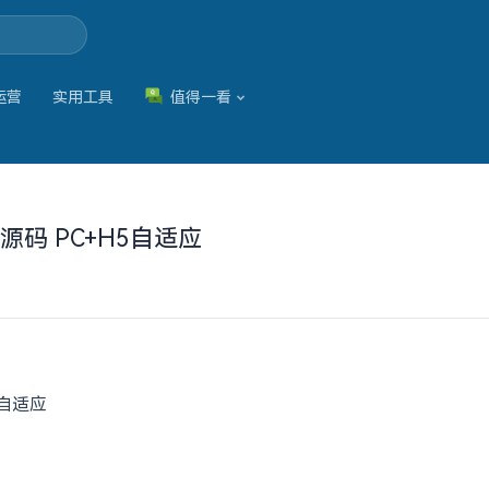
运营
实用工具
值得一看
码 PC+H5自适应
5自适应