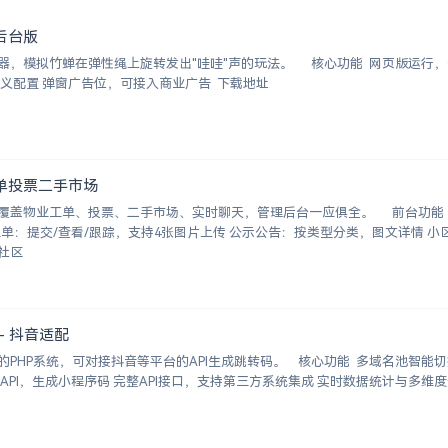
后台版
拟竹蝉在弹性绳上旋转发出"哇哇"声的玩法。 核心功能 网页版运行，无需
下载 独立后台管理，支持自定义配置 弹窗广告位，可接入商业广告 下载地址
工单投票二手市场
覆盖物业工单、投票、二手市场、实时聊天，管理后台一应俱全。 前台功能 九
看结果 邻里社区
- 抖音适配
系统，可对接抖音等平台的API生成跳转码。 核心功能 多域名池智能切换，