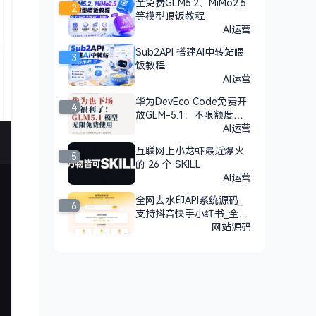
全免费GLM5.2、MiMo2.5
2
等模型喂饭教程
AI运营
Sub2API 搭建AI中转站喂
3
饭教程
AI运营
华为DevEco Code免费开
4
放GLM-5.1：不限额度，n
pm安装即用
AI运营
互联网上小龙虾最近爆火
5
的 26 个 SKILL
AI运营
全网去水印API系统源码_
6
支持抖音快手小红书_全开
源
网站源码