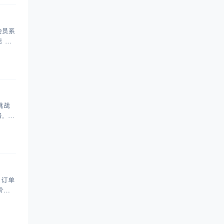
会员系
会
挑战
、订单