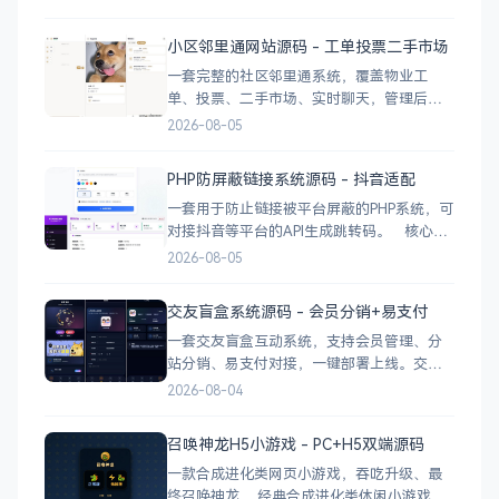
理，支持自定义配置 弹窗广告位，可接入商
业广告 下载地址
小区邻里通网站源码 - 工单投票二手市场
一套完整的社区邻里通系统，覆盖物业工
单、投票、二手市场、实时聊天，管理后台
一应俱全。 前台功能 九宫格快捷菜单 +
2026-08-05
最新公告 报事工单：提交/查看/跟踪，支持4
张图片上传 公示公告：按类型分类，图文详
PHP防屏蔽链接系统源码 - 抖音适配
情 小区投票：发起/参与/查看结果 邻里社区
一套用于防止链接被平台屏蔽的PHP系统，可
对接抖音等平台的API生成跳转码。 核心功
能 多域名池智能切换，降低被拦截概率 对接
2026-08-05
抖音官方API，生成小程序码 完整API接口，
支持第三方系统集成 实时数据统计与多维度
交友盲盒系统源码 - 会员分销+易支付
分析报表 技术栈 后端：PHP
一套交友盲盒互动系统，支持会员管理、分
站分销、易支付对接，一键部署上线。交友
盲盒系统源码，支持会员系统、多商户分
2026-08-04
站、分销功能，接入易支付，基于
PHP+MySQL一键部署，适合社交互动平台搭
召唤神龙H5小游戏 - PC+H5双端源码
建。 核心功能 会员系统：自定义价格、会
一款合成进化类网页小游戏，吞吃升级、最
员等级 分销系统：代理商机制、佣金
终召唤神龙。 经典合成进化类休闲小游戏，