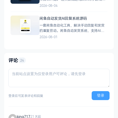
双版本可选：正常版挑战通关、无敌版轻松
2026-08-04
解压，自适应PC+H5，点开即玩无需下载。
双版本 正常版：标准难度，考验手速与策
闲鱼自动发货AI回复系统源码
略，循序渐进挑战通关 无敌版：无失败压
一套闲鱼自动化工具，解决手动回复和发货
力，轻松快速合成升级，纯休
的重复劳动。闲鱼自动发货系统，支持AI智
能回复、多账号管理、订单自动处理、数据
2026-08-01
统计，适配虚拟商品和卡券销售，附部署教
程。 核心功能 智能回复：关键词匹配、
AI议价（可设折扣规则）、商品专属回复 自
动发货：多规格支持、
评论
24
登录
登录后可发表评论和回复
king717
21 天前