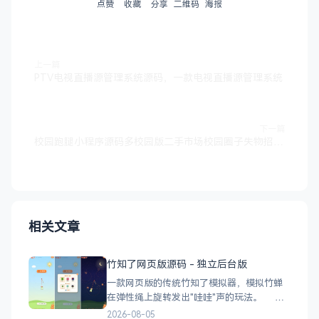
点赞
收藏
分享
二维码
海报
上一篇
PTV电视直播源管理系统源码，一款电视直播源管理系统
下一篇
校园跑腿小程序源码多校园版二手市场校园圈子失物招领 食堂/快递代拿代买跑腿
相关文章
竹知了网页版源码 - 独立后台版
一款网页版的传统竹知了模拟器，模拟竹蝉
在弹性绳上旋转发出"哇哇"声的玩法。 核
心功能 网页版运行，无需下载 独立后台管
2026-08-05