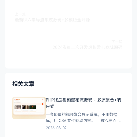
上一篇
最新UI六零导航系统源码+多模版全开源
下一篇
2024彩虹二次开发虚拟发卡商城源码
相关文章
PHP吃瓜视频瀑布流源码 - 多源聚合+响
应式
一套轻量的视频聚合展示系统，不用数据
库，用 CSV 文件驱动内容。 核心亮点
CSV 驱动：不用配数据库，编
2026-08-07
辑 videos.csv 就能加视频 多视频源：支持切