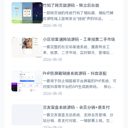
换多个播放源，自动过滤无效链接 瀑布流展
竹知了网页版源码 - 独立后台版
示：移动端 2 列 → 平板 3 列 → 桌面 4~5
一款网页版的传统竹知了模拟器，模拟竹蝉
在弹性绳上旋转发出"哇哇"声的玩法。 核
心功能 网页版运行，无需下载 独立后台管
2026-08-05
理，支持自定义配置 弹窗广告位，可接入商
业广告 下载地址
小区邻里通网站源码 - 工单投票二手市场
一套完整的社区邻里通系统，覆盖物业工
单、投票、二手市场、实时聊天，管理后台
一应俱全。 前台功能 九宫格快捷菜单 +
2026-08-05
最新公告 报事工单：提交/查看/跟踪，支持4
张图片上传 公示公告：按类型分类，图文详
PHP防屏蔽链接系统源码 - 抖音适配
情 小区投票：发起/参与/查看结果 邻里社区
一套用于防止链接被平台屏蔽的PHP系统，可
对接抖音等平台的API生成跳转码。 核心功
能 多域名池智能切换，降低被拦截概率 对接
2026-08-05
抖音官方API，生成小程序码 完整API接口，
支持第三方系统集成 实时数据统计与多维度
交友盲盒系统源码 - 会员分销+易支付
分析报表 技术栈 后端：PHP
一套交友盲盒互动系统，支持会员管理、分
站分销、易支付对接，一键部署上线。交友
盲盒系统源码，支持会员系统、多商户分
2026-08-04