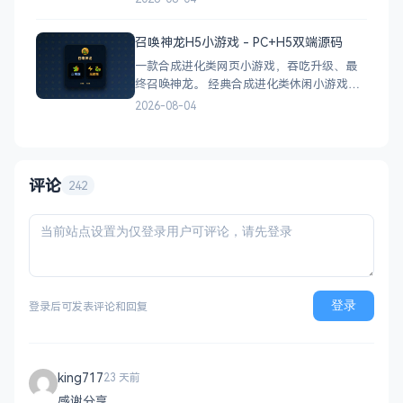
站、分销功能，接入易支付，基于
PHP+MySQL一键部署，适合社交互动平台搭
召唤神龙H5小游戏 - PC+H5双端源码
建。 核心功能 会员系统：自定义价格、会
一款合成进化类网页小游戏，吞吃升级、最
员等级 分销系统：代理商机制、佣金
终召唤神龙。 经典合成进化类休闲小游戏，
双版本可选：正常版挑战通关、无敌版轻松
2026-08-04
解压，自适应PC+H5，点开即玩无需下载。
双版本 正常版：标准难度，考验手速与策
略，循序渐进挑战通关 无敌版：无失败压
力，轻松快速合成升级，纯休
评论
242
登录
登录后可发表评论和回复
king717
23 天前
感谢分享