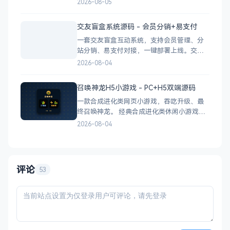
2026-08-05
抖音官方API，生成小程序码 完整API接口，
支持第三方系统集成 实时数据统计与多维度
交友盲盒系统源码 - 会员分销+易支付
分析报表 技术栈 后端：PHP
一套交友盲盒互动系统，支持会员管理、分
站分销、易支付对接，一键部署上线。交友
盲盒系统源码，支持会员系统、多商户分
2026-08-04
站、分销功能，接入易支付，基于
PHP+MySQL一键部署，适合社交互动平台搭
召唤神龙H5小游戏 - PC+H5双端源码
建。 核心功能 会员系统：自定义价格、会
一款合成进化类网页小游戏，吞吃升级、最
员等级 分销系统：代理商机制、佣金
终召唤神龙。 经典合成进化类休闲小游戏，
双版本可选：正常版挑战通关、无敌版轻松
2026-08-04
解压，自适应PC+H5，点开即玩无需下载。
双版本 正常版：标准难度，考验手速与策
略，循序渐进挑战通关 无敌版：无失败压
力，轻松快速合成升级，纯休
评论
53