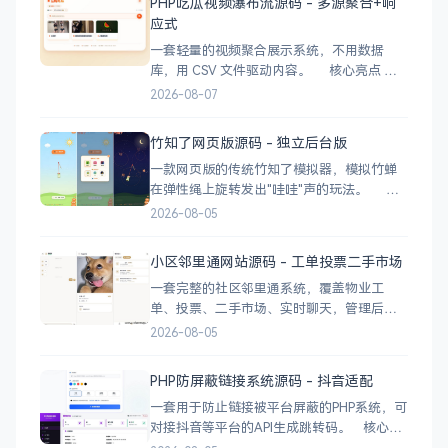
PHP吃瓜视频瀑布流源码 - 多源聚合+响
应式
一套轻量的视频聚合展示系统，不用数据
库，用 CSV 文件驱动内容。 核心亮点
CSV 驱动：不用配数据库，编
2026-08-07
辑 videos.csv 就能加视频 多视频源：支持切
换多个播放源，自动过滤无效链接 瀑布流展
竹知了网页版源码 - 独立后台版
示：移动端 2 列 → 平板 3 列 → 桌面 4~5
一款网页版的传统竹知了模拟器，模拟竹蝉
在弹性绳上旋转发出"哇哇"声的玩法。 核
心功能 网页版运行，无需下载 独立后台管
2026-08-05
理，支持自定义配置 弹窗广告位，可接入商
业广告 下载地址
小区邻里通网站源码 - 工单投票二手市场
一套完整的社区邻里通系统，覆盖物业工
单、投票、二手市场、实时聊天，管理后台
一应俱全。 前台功能 九宫格快捷菜单 +
2026-08-05
最新公告 报事工单：提交/查看/跟踪，支持4
张图片上传 公示公告：按类型分类，图文详
PHP防屏蔽链接系统源码 - 抖音适配
情 小区投票：发起/参与/查看结果 邻里社区
一套用于防止链接被平台屏蔽的PHP系统，可
对接抖音等平台的API生成跳转码。 核心功
能 多域名池智能切换，降低被拦截概率 对接