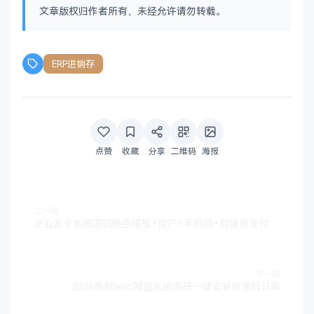
文章版权归作者所有，未经允许请勿转载。
ERP进销存
点赞
收藏
分享
二维码
海报
上一篇
企业发卡系统源码橙色模板+商户+手机端+对接易支付接口版(无需授权)
下一篇
2024最新web网盘系统源码一键安装版源码分享