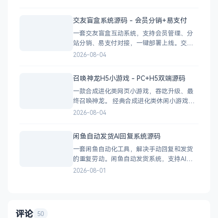
抖音官方API，生成小程序码 完整API接口，
支持第三方系统集成 实时数据统计与多维度
交友盲盒系统源码 - 会员分销+易支付
分析报表 技术栈 后端：PHP
一套交友盲盒互动系统，支持会员管理、分
站分销、易支付对接，一键部署上线。交友
盲盒系统源码，支持会员系统、多商户分
2026-08-04
站、分销功能，接入易支付，基于
PHP+MySQL一键部署，适合社交互动平台搭
召唤神龙H5小游戏 - PC+H5双端源码
建。 核心功能 会员系统：自定义价格、会
一款合成进化类网页小游戏，吞吃升级、最
员等级 分销系统：代理商机制、佣金
终召唤神龙。 经典合成进化类休闲小游戏，
双版本可选：正常版挑战通关、无敌版轻松
2026-08-04
解压，自适应PC+H5，点开即玩无需下载。
双版本 正常版：标准难度，考验手速与策
闲鱼自动发货AI回复系统源码
略，循序渐进挑战通关 无敌版：无失败压
一套闲鱼自动化工具，解决手动回复和发货
力，轻松快速合成升级，纯休
的重复劳动。闲鱼自动发货系统，支持AI智
能回复、多账号管理、订单自动处理、数据
2026-08-01
统计，适配虚拟商品和卡券销售，附部署教
程。 核心功能 智能回复：关键词匹配、
AI议价（可设折扣规则）、商品专属回复 自
动发货：多规格支持、
评论
50