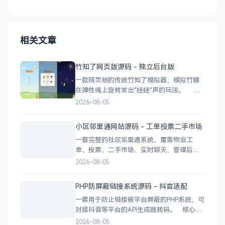
相关文章
竹知了网页版源码 - 独立后台版
一款网页版的传统竹知了模拟器，模拟竹蝉
在弹性绳上旋转发出"哇哇"声的玩法。 核
心功能 网页版运行，无需下载 独立后台管
2026-08-05
理，支持自定义配置 弹窗广告位，可接入商
业广告 下载地址
小区邻里通网站源码 - 工单投票二手市场
一套完整的社区邻里通系统，覆盖物业工
单、投票、二手市场、实时聊天，管理后台
一应俱全。 前台功能 九宫格快捷菜单 +
2026-08-05
最新公告 报事工单：提交/查看/跟踪，支持4
张图片上传 公示公告：按类型分类，图文详
PHP防屏蔽链接系统源码 - 抖音适配
情 小区投票：发起/参与/查看结果 邻里社区
一套用于防止链接被平台屏蔽的PHP系统，可
对接抖音等平台的API生成跳转码。 核心功
能 多域名池智能切换，降低被拦截概率 对接
2026-08-05