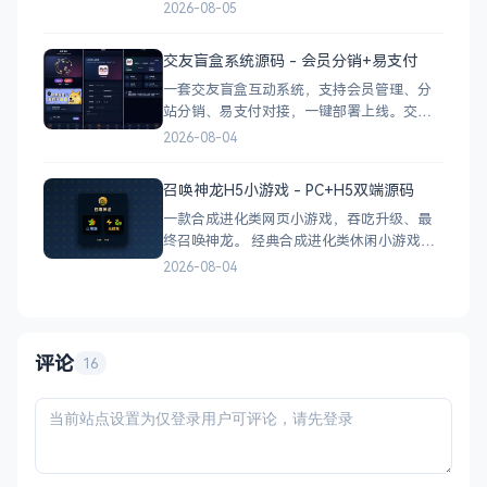
能 多域名池智能切换，降低被拦截概率 对接
2026-08-05
抖音官方API，生成小程序码 完整API接口，
支持第三方系统集成 实时数据统计与多维度
交友盲盒系统源码 - 会员分销+易支付
分析报表 技术栈 后端：PHP
一套交友盲盒互动系统，支持会员管理、分
站分销、易支付对接，一键部署上线。交友
盲盒系统源码，支持会员系统、多商户分
2026-08-04
站、分销功能，接入易支付，基于
PHP+MySQL一键部署，适合社交互动平台搭
召唤神龙H5小游戏 - PC+H5双端源码
建。 核心功能 会员系统：自定义价格、会
一款合成进化类网页小游戏，吞吃升级、最
员等级 分销系统：代理商机制、佣金
终召唤神龙。 经典合成进化类休闲小游戏，
双版本可选：正常版挑战通关、无敌版轻松
2026-08-04
解压，自适应PC+H5，点开即玩无需下载。
双版本 正常版：标准难度，考验手速与策
略，循序渐进挑战通关 无敌版：无失败压
力，轻松快速合成升级，纯休
评论
16