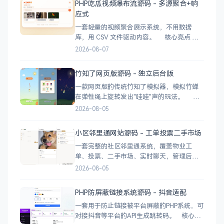
PHP吃瓜视频瀑布流源码 - 多源聚合+响
应式
一套轻量的视频聚合展示系统，不用数据
库，用 CSV 文件驱动内容。 核心亮点
CSV 驱动：不用配数据库，编
2026-08-07
辑 videos.csv 就能加视频 多视频源：支持切
换多个播放源，自动过滤无效链接 瀑布流展
竹知了网页版源码 - 独立后台版
示：移动端 2 列 → 平板 3 列 → 桌面 4~5
一款网页版的传统竹知了模拟器，模拟竹蝉
在弹性绳上旋转发出"哇哇"声的玩法。 核
心功能 网页版运行，无需下载 独立后台管
2026-08-05
理，支持自定义配置 弹窗广告位，可接入商
业广告 下载地址
小区邻里通网站源码 - 工单投票二手市场
一套完整的社区邻里通系统，覆盖物业工
单、投票、二手市场、实时聊天，管理后台
一应俱全。 前台功能 九宫格快捷菜单 +
2026-08-05
最新公告 报事工单：提交/查看/跟踪，支持4
张图片上传 公示公告：按类型分类，图文详
PHP防屏蔽链接系统源码 - 抖音适配
情 小区投票：发起/参与/查看结果 邻里社区
一套用于防止链接被平台屏蔽的PHP系统，可
对接抖音等平台的API生成跳转码。 核心功