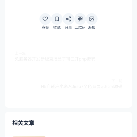
点赞
收藏
分享
二维码
海报
上一篇
免服务器开发新版直播盒子可二开php源码
下一篇
H5自适应小米汽车su7全色系展示html源码
相关文章