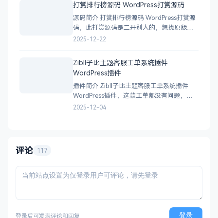
打赏排行榜源码 WordPress打赏源码
功能亮点： 告别千篇一律的网站风格，让你
源码简介 打赏排行榜源码 WordPress打赏源
的网站与众不同。
码，此打赏源码是二开别人的，想找原版的
某度一下打赏源码应该就会有的，把付款页
2025-12-22
面和排行榜分离出来 下载地址
Zibll子比主题客服工单系统插件
WordPress插件
插件简介 Zibll子比主题客服工单系统插件
WordPress插件，这款工单都没有问题，功
能很实用，有技术的自行二开，无加密全开
2025-12-04
源插件！ 下载地址
评论
117
登录
登录后可发表评论和回复