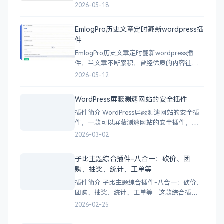
在微信、QQ、抖音等平台访问网站链接时，
2026-05-18
提供更友好的跳转处理，减少链接被拦截、
打不开或访问体验不佳的问题等。 下载地
EmlogPro历史文章定时翻新wordpress插
址
件
EmlogPro历史文章定时翻新wordpress插
件，当文章不断累积，曾经优质的内容往往
会被时间掩盖，旧文章逐渐失去曝光，搜索
2026-05-12
流量增长停滞，整体访问量也难以突破。这
款插件，正是为了解决这个问题而生。安装
WordPress屏蔽测速网站的安全插件
后，系统可每日自动对历史文章进行更新与
插件简介 WordPress屏蔽测速网站的安全插
翻新，让优质内容重新获得展示机会，持续
件，一款可以屏蔽测速网站的安全插件，可
为站点带来稳定流量。
以去屏蔽测速网站的一款插件，这款插件还
2026-03-02
是比较不错的，因为有很多人喜欢测自己的
网站速度，这款插件就可以把他们给屏蔽。
子比主题综合插件-八合一：砍价、团
下载地址
购、抽奖、统计、工单等
插件简介 子比主题综合插件-八合一：砍价、
团购、抽奖、统计、工单等 这款综合插件
并非简单的功能堆砌，而是针对子比主题的
2026-02-25
深度优化与扩展。它主要由以下八大核心模
块组成： 1. 炫酷美化模块 (Beauty Module) *