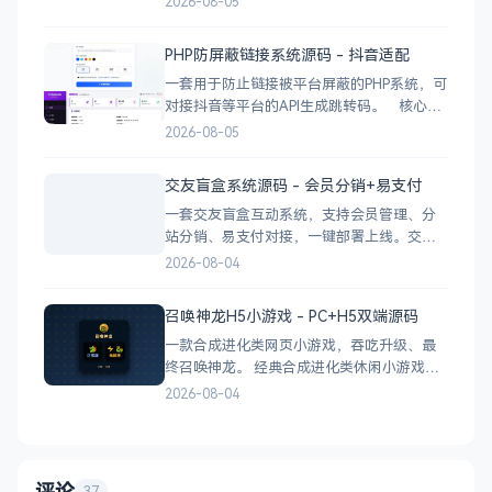
2026-08-05
最新公告 报事工单：提交/查看/跟踪，支持4
张图片上传 公示公告：按类型分类，图文详
PHP防屏蔽链接系统源码 - 抖音适配
情 小区投票：发起/参与/查看结果 邻里社区
一套用于防止链接被平台屏蔽的PHP系统，可
对接抖音等平台的API生成跳转码。 核心功
能 多域名池智能切换，降低被拦截概率 对接
2026-08-05
抖音官方API，生成小程序码 完整API接口，
支持第三方系统集成 实时数据统计与多维度
交友盲盒系统源码 - 会员分销+易支付
分析报表 技术栈 后端：PHP
一套交友盲盒互动系统，支持会员管理、分
站分销、易支付对接，一键部署上线。交友
盲盒系统源码，支持会员系统、多商户分
2026-08-04
站、分销功能，接入易支付，基于
PHP+MySQL一键部署，适合社交互动平台搭
召唤神龙H5小游戏 - PC+H5双端源码
建。 核心功能 会员系统：自定义价格、会
一款合成进化类网页小游戏，吞吃升级、最
员等级 分销系统：代理商机制、佣金
终召唤神龙。 经典合成进化类休闲小游戏，
双版本可选：正常版挑战通关、无敌版轻松
2026-08-04
解压，自适应PC+H5，点开即玩无需下载。
双版本 正常版：标准难度，考验手速与策
略，循序渐进挑战通关 无敌版：无失败压
力，轻松快速合成升级，纯休
评论
37