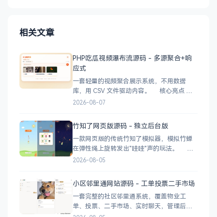
相关文章
PHP吃瓜视频瀑布流源码 - 多源聚合+响
应式
一套轻量的视频聚合展示系统，不用数据
库，用 CSV 文件驱动内容。 核心亮点
CSV 驱动：不用配数据库，编
2026-08-07
辑 videos.csv 就能加视频 多视频源：支持切
换多个播放源，自动过滤无效链接 瀑布流展
竹知了网页版源码 - 独立后台版
示：移动端 2 列 → 平板 3 列 → 桌面 4~5
一款网页版的传统竹知了模拟器，模拟竹蝉
在弹性绳上旋转发出"哇哇"声的玩法。 核
心功能 网页版运行，无需下载 独立后台管
2026-08-05
理，支持自定义配置 弹窗广告位，可接入商
业广告 下载地址
小区邻里通网站源码 - 工单投票二手市场
一套完整的社区邻里通系统，覆盖物业工
单、投票、二手市场、实时聊天，管理后台
一应俱全。 前台功能 九宫格快捷菜单 +