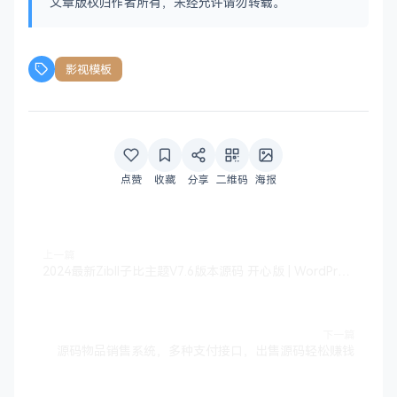
文章版权归作者所有，未经允许请勿转载。
影视模板
点赞
收藏
分享
二维码
海报
上一篇
2024最新Zibll子比主题V7.6版本源码 开心版 | WordPress主题
下一篇
源码物品销售系统，多种支付接口，出售源码轻松赚钱