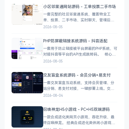
业广告 下载地址
小区邻里通网站源码 - 工单投票二手市场
一套完整的社区邻里通系统，覆盖物业工
单、投票、二手市场、实时聊天，管理后台
一应俱全。 前台功能 九宫格快捷菜单 +
2026-08-05
最新公告 报事工单：提交/查看/跟踪，支持4
张图片上传 公示公告：按类型分类，图文详
PHP防屏蔽链接系统源码 - 抖音适配
情 小区投票：发起/参与/查看结果 邻里社区
一套用于防止链接被平台屏蔽的PHP系统，可
对接抖音等平台的API生成跳转码。 核心功
能 多域名池智能切换，降低被拦截概率 对接
2026-08-05
抖音官方API，生成小程序码 完整API接口，
支持第三方系统集成 实时数据统计与多维度
交友盲盒系统源码 - 会员分销+易支付
分析报表 技术栈 后端：PHP
一套交友盲盒互动系统，支持会员管理、分
站分销、易支付对接，一键部署上线。交友
盲盒系统源码，支持会员系统、多商户分
2026-08-04
站、分销功能，接入易支付，基于
PHP+MySQL一键部署，适合社交互动平台搭
召唤神龙H5小游戏 - PC+H5双端源码
建。 核心功能 会员系统：自定义价格、会
一款合成进化类网页小游戏，吞吃升级、最
员等级 分销系统：代理商机制、佣金
终召唤神龙。 经典合成进化类休闲小游戏，
双版本可选：正常版挑战通关、无敌版轻松