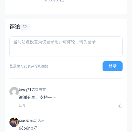
2026-08-04
解压，自适应PC+H5，点开即玩无需下载。
双版本 正常版：标准难度，考验手速与策
略，循序渐进挑战通关 无敌版：无失败压
力，轻松快速合成升级，纯休
评论
59
登录
登录后可发表评论和回复
king717
23 天前
谢谢分享，支持一下
回复
xiaobai
27 天前
6666nb好