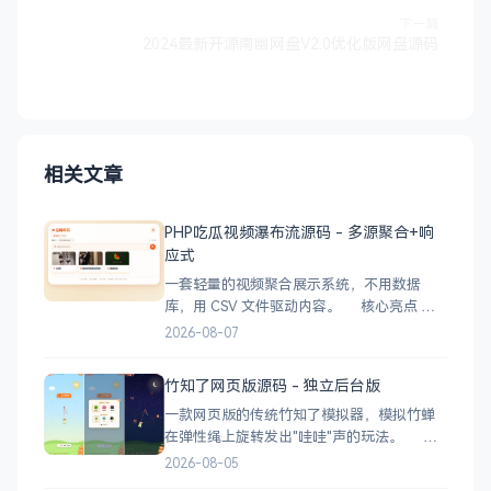
下一篇
2024最新开源南幽网盘V2.0优化版网盘源码
相关文章
PHP吃瓜视频瀑布流源码 - 多源聚合+响
应式
一套轻量的视频聚合展示系统，不用数据
库，用 CSV 文件驱动内容。 核心亮点
CSV 驱动：不用配数据库，编
2026-08-07
辑 videos.csv 就能加视频 多视频源：支持切
换多个播放源，自动过滤无效链接 瀑布流展
竹知了网页版源码 - 独立后台版
示：移动端 2 列 → 平板 3 列 → 桌面 4~5
一款网页版的传统竹知了模拟器，模拟竹蝉
在弹性绳上旋转发出"哇哇"声的玩法。 核
心功能 网页版运行，无需下载 独立后台管
2026-08-05
理，支持自定义配置 弹窗广告位，可接入商