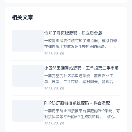
相关文章
竹知了网页版源码 - 独立后台版
一款网页版的传统竹知了模拟器，模拟竹蝉
在弹性绳上旋转发出"哇哇"声的玩法。 核
心功能 网页版运行，无需下载 独立后台管
2026-08-05
理，支持自定义配置 弹窗广告位，可接入商
业广告 下载地址
小区邻里通网站源码 - 工单投票二手市场
一套完整的社区邻里通系统，覆盖物业工
单、投票、二手市场、实时聊天，管理后台
一应俱全。 前台功能 九宫格快捷菜单 +
2026-08-05
最新公告 报事工单：提交/查看/跟踪，支持4
张图片上传 公示公告：按类型分类，图文详
PHP防屏蔽链接系统源码 - 抖音适配
情 小区投票：发起/参与/查看结果 邻里社区
一套用于防止链接被平台屏蔽的PHP系统，可
对接抖音等平台的API生成跳转码。 核心功
能 多域名池智能切换，降低被拦截概率 对接
2026-08-05
抖音官方API，生成小程序码 完整API接口，