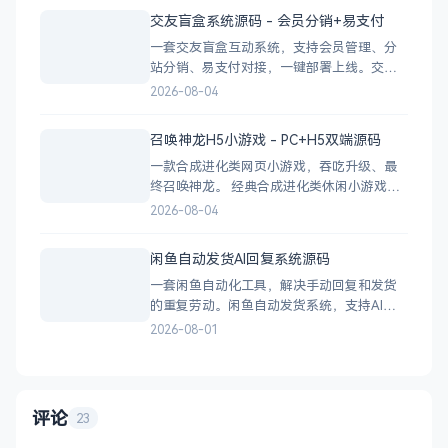
支持第三方系统集成 实时数据统计与多维度
交友盲盒系统源码 - 会员分销+易支付
分析报表 技术栈 后端：PHP
一套交友盲盒互动系统，支持会员管理、分
站分销、易支付对接，一键部署上线。交友
盲盒系统源码，支持会员系统、多商户分
2026-08-04
站、分销功能，接入易支付，基于
PHP+MySQL一键部署，适合社交互动平台搭
召唤神龙H5小游戏 - PC+H5双端源码
建。 核心功能 会员系统：自定义价格、会
一款合成进化类网页小游戏，吞吃升级、最
员等级 分销系统：代理商机制、佣金
终召唤神龙。 经典合成进化类休闲小游戏，
双版本可选：正常版挑战通关、无敌版轻松
2026-08-04
解压，自适应PC+H5，点开即玩无需下载。
双版本 正常版：标准难度，考验手速与策
闲鱼自动发货AI回复系统源码
略，循序渐进挑战通关 无敌版：无失败压
一套闲鱼自动化工具，解决手动回复和发货
力，轻松快速合成升级，纯休
的重复劳动。闲鱼自动发货系统，支持AI智
能回复、多账号管理、订单自动处理、数据
2026-08-01
统计，适配虚拟商品和卡券销售，附部署教
程。 核心功能 智能回复：关键词匹配、
AI议价（可设折扣规则）、商品专属回复 自
动发货：多规格支持、
评论
23