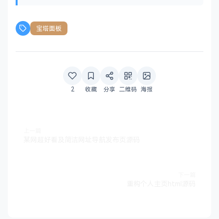
宝塔面板
2
收藏
分享
二维码
海报
上一篇
某网超好看及简洁网址导航发布页源码
下一篇
重构个人主页html源码