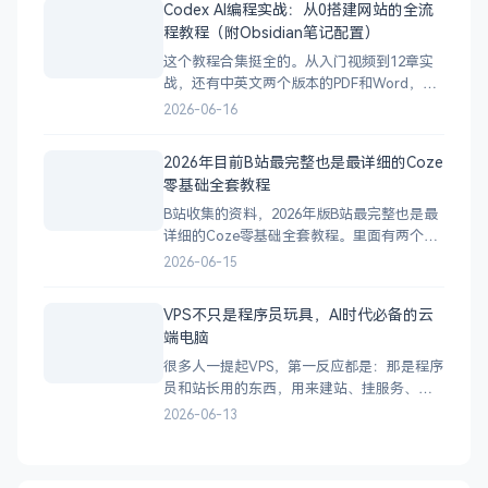
Codex AI编程实战：从0搭建网站的全流
领域 文案写作 短视频脚本 平面
程教程（附Obsidian笔记配置）
这个教程合集挺全的。从入门视频到12章实
战，还有中英文两个版本的PDF和Word，学
习Codex基本上能覆盖到。 我按步骤跟着操
2026-06-16
作了一遍，没遇到什么坑。资料结构挺清楚
的，对于想系统学的人来说够用了。
2026年目前B站最完整也是最详细的Coze
&nbsp;
零基础全套教程
B站收集的资料，2026年版B站最完整也是最
详细的Coze零基础全套教程。里面有两个
包，两张图片对应两个包： 一、4小时快速
2026-06-15
入门Coze！目前B站最完整最详细的Coze零
基础全套教程，包含所有干货！小白入门零
VPS不只是程序员玩具，AI时代必备的云
基础教程，一口气学会！AI_大模型_Coze教
端电脑
程 二、入门级扣子Coze实战教程，a
很多人一提起VPS，第一反应都是：那是程序
员和站长用的东西，用来建站、挂服务、跑
脚本。 但用过一段时间之后你会发现——
2026-06-13
VPS的真正价值远不止这些。 它不只是一台
远程服务器，更像一台24小时在线、随时能
远程操控、拥有独立运行环境的云端电脑。