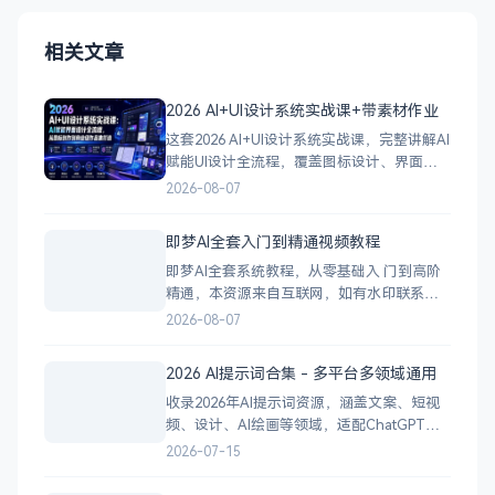
相关文章
2026 AI+UI设计系统实战课+带素材作业
这套2026 AI+UI设计系统实战课，完整讲解AI
赋能UI设计全流程，覆盖图标设计、界面实
操、IP形象打造、徽章体系、B端界面、运营
2026-08-07
视觉等核心板块。课程包含大量实操录播，
搭配多轮作业点评，手把手教学借助AI快速
即梦AI全套入门到精通视频教程
出稿、设定视觉风格，同时讲解作品集包
即梦AI全套系统教程，从零基础入 门到高阶
装、面试笔试题应对思路，帮助学员打造商
精通，本资源来自互联网，如有水印联系方
业级求职作品集
式， 请不要相信， 谨防诈骗，一切后果自行
2026-08-07
承担。 里面包括从最基本的使用到怎么做AI
网剧的全套流程。 下载地址
2026 AI提示词合集 - 多平台多领域通用
收录2026年AI提示词资源，涵盖文案、短视
频、设计、AI绘画等领域，适配ChatGPT、
Claude、文心一言、Midjourney等工具，即
2026-07-15
拿即用。 一份整理好的 AI 提示词合集，按平
台和用途分类，拿来就能用。 &nbsp; 覆盖