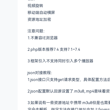
视频旋转
移动端自动横屏
资源地址加密
注意问题：
1.不兼容IE浏览器
2.php版本推荐7.4 支持7.1~7.4
3.框架引入不支持同时引入多个播放器
json对接教程：
1.json接口只支持get请求类型，具体配置方
2.json配置默认回源设置了.m3u8,.mp
3.如果说有一些资源地址中携带.m3u8但是也
定会走解析，指定方法在接口地址中加上from