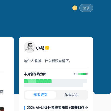
登录
小马
这个人很懒，什么都没有留下。
本月创作热力图
少
多
支持
作者好文
作者发言
2026 AI+UI设计系统实战课+带素材作业