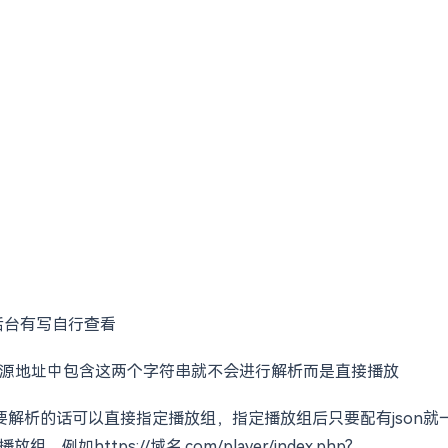
法后台有写自行查看
4意味着资源地址中包含这两个字符串就不会进行解析而是直接播放
需要解析的话可以直接指定播放组，指定播放组后只要配有json就
=播放组，例如
https://域名.com/player/index.php?