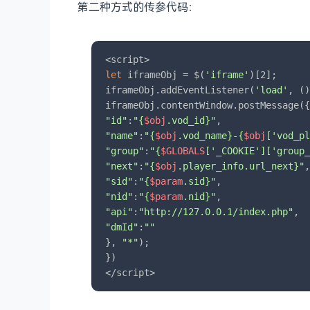
第二种方式的传参代码：
let
 iframeObj = $(
'iframe'
)[2];

iframeObj.addEventListener(
'load'
, ()
"id"
:
"{
$obj
.vod_id}"
"name"
:
"{
$obj
.vod_name}-{
$obj
['vod_pl
"group"
:
"{
$GLOBALS
['_COOKIE']['group_
"next"
:
"{
$obj
.player_info.url_next}"
"sid"
:
"{
$param
.sid}"
"nid"
:
"{
$param
.nid}"
"api"
:
"http://127.0.0.1/index.php"
"dmId"
:
""
}, 
"*"
);

})

</script>