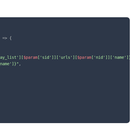
 => {

ay_list'][
$param
['sid']]['urls'][
$param
['nid']]['name']}
name']}"