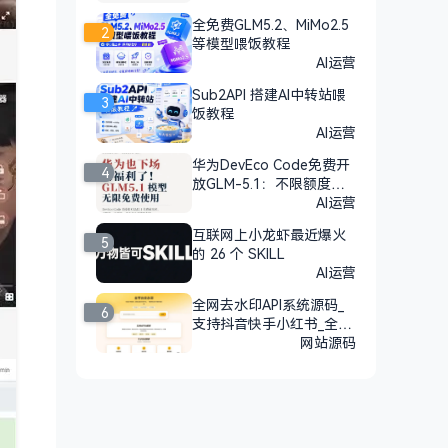
全免费GLM5.2、MiMo2.5
2
等模型喂饭教程
AI运营
Sub2API 搭建AI中转站喂
3
饭教程
AI运营
华为DevEco Code免费开
4
放GLM-5.1：不限额度，n
pm安装即用
AI运营
互联网上小龙虾最近爆火
5
的 26 个 SKILL
AI运营
全网去水印API系统源码_
6
支持抖音快手小红书_全开
源
网站源码