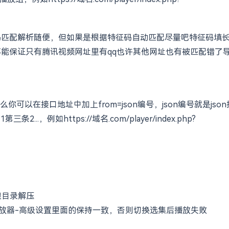
代码匹配解析随便，但如果是根据特征码自动匹配尽量吧特征码填
不能保证只有腾讯视频网址里有qq也许其他网址也有被匹配错了
以在接口地址中加上from=json编号，json编号就是json
第三条2...，例如
https://域名.com/player/index.php?
跟目录解压
-播放器-高级设置里面的保持一致，否则切换选集后播放失败