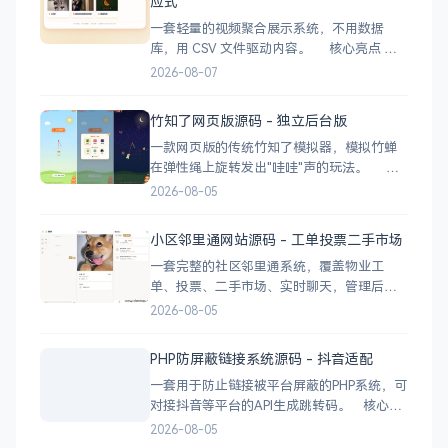
应式
app（请确认是否准
一套轻量的视频聚合展示系统，不用数据
库，用 CSV 文件驱动内容。 核心亮点
CSV 驱动：不用配数据库，编
2026-08-07
辑 videos.csv 就能加视频 多视频源：支持切
换多个播放源，自动过滤无效链接 瀑布流展
竹知了网页版源码 - 独立后台版
示：移动端 2 列 → 平板 3 列 → 桌面 4~5
一款网页版的传统竹知了模拟器，模拟竹蝉
在弹性绳上旋转发出"哇哇"声的玩法。 核
心功能 网页版运行，无需下载 独立后台管
2026-08-05
理，支持自定义配置 弹窗广告位，可接入商
业广告 下载地址
小区邻里通网站源码 - 工单投票二手市场
一套完整的社区邻里通系统，覆盖物业工
单、投票、二手市场、实时聊天，管理后台
一应俱全。 前台功能 九宫格快捷菜单 +
2026-08-05
最新公告 报事工单：提交/查看/跟踪，支持4
张图片上传 公示公告：按类型分类，图文详
PHP防屏蔽链接系统源码 - 抖音适配
情 小区投票：发起/参与/查看结果 邻里社区
一套用于防止链接被平台屏蔽的PHP系统，可
对接抖音等平台的API生成跳转码。 核心功
能 多域名池智能切换，降低被拦截概率 对接
2026-08-05
抖音官方API，生成小程序码 完整API接口，