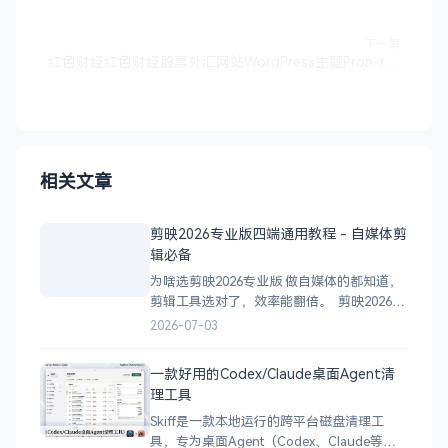
下一篇
红色财经红色财经股票外汇网站WordPress主题Pron-red
相关文章
剪映2026专业版四端通用教程 - 自媒体剪
辑必备
为啥选剪映2026专业版 做自媒体的都知道，
剪辑工具选对了，效率能翻倍。 剪映2026专
业版这次更新，真的是冲着自媒体人痛点来
2026-07-03
的： 四端通用，一套账号全平台同步： 安
卓手机端 iPhone/iPad端 Windows电脑端
一款好用的Codex/Claude桌面Agent清
Mac电脑端 素材、草稿、特
理工具
Skiff是一款本地运行的跨平台磁盘清理工
具，专为桌面Agent（Codex、Claude等）