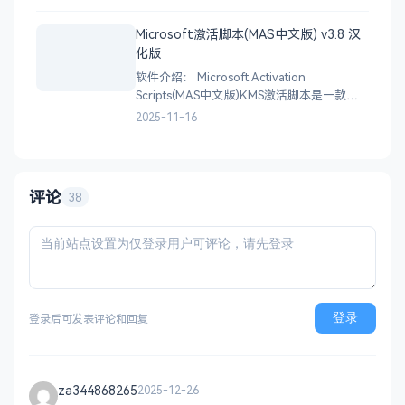
持英语、越南语、繁体中文、简体中文等
Windows 自带了不少你可能用不到的东西：
Microsoft激活脚本(MAS中文版) v3.8 汉
后台服务、遥测数据、预装应用、开机启动
化版
程序以及计划任务，这些都在悄悄消耗
软件介绍： Microsoft Activation
Scripts(MAS中文版)KMS激活脚本是一款多
合一微软激活脚本,支持激活所有
2025-11-16
Windows,Office产品.整合激活方式包
括:HWID永久激活,TSforge永久激活,Ohook
激活,KMS38激活至2038年,在线或本地KMS
激活18
评论
38
登录
登录后可发表评论和回复
za344868265
2025-12-26