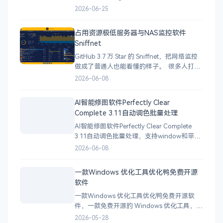
会话数据清理场景设计，拒绝盲目清理，操
2026-06-25
作全程可控。 支持平台： Windows /
macOS / Linux 全平台支持 核心功能： 扫描
占用资源极低服务器与NAS监控软件
Agent缓存、会话数据、大文件、重
Sniffnet
GitHub 3.7 万 Star 的 Sniffnet，把网络监控
做成了普通人也能看懂的样子。 很多人打开
Wireshark 的第一反应都是： 看不懂，直接
2026-06-08
关闭。 而 Sniffnet 完全不同。 实时显示上
传下载流量、连接主机、访问域名、IP 地理
AI智能修图软件Perfectly Clear
位置，甚至还能查看正在
Complete 3.11自动调色批量处理
AI智能修图软件Perfectly Clear Complete
3.11自动调色批量处理，支持window和苹果
系统。 下载地址
2026-06-08
一款Windows 优化工具优化鸭免费开源
软件
一款Windows 优化工具优化鸭免费开源软
件，一款免费开源的 Windows 优化工具，主
打性能提升、隐私保护与简洁易用。 目前支
2026-05-28